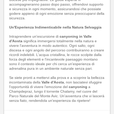
accompagneranno passo dopo passo, offrendovi supporto
e sicurezza in ogni momento, assicurandosi che possiate
godere appieno di ogni emozione senza preoccuparvi della
sicurezza.
Un'Esperienza Indimenticabile nella Natura Selvaggia
Intraprendere un'escursione di
canyoning in Valle
d'Aosta
significa immergersi totalmente nella natura e
vivere l'avventura in modo autentico. Ogni salto, ogni
discesa e ogni angolo del percorso contribuiranno a creare
ricordi indelebili. L'acqua cristallina, le rocce scolpite dalla
forza degli elementi e l'incantevole paesaggio montano
sono il contesto ideale per chi cerca un'esperienza di
adrenalina pura in un ambiente naturale senza pari.
Se siete pronti a mettervi alla prova e a scoprire la bellezza
incontaminata della
Valle d'Aosta
, non lasciatevi sfuggire
l'opportunità di vivere l'emozione del
canyoning
a
Champdepraz, lungo il torrente Chalamy, nel cuore del
Parco Naturale del Monte Avic. Un'avventura che vi lascerà
senza fiato, rendendola un'esperienza da ripetere!