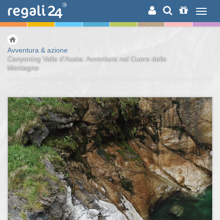
RICERCA
Avventura & azione
/
Canyoning Valle d'Aosta: Avventura nel Cuore delle
Montagne