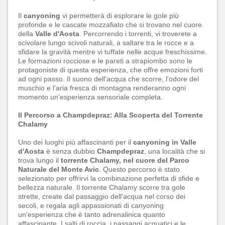
Il
canyoning
vi permetterà di esplorare le gole più
profonde e le cascate mozzafiato che si trovano nel cuore
della
Valle d'Aosta
. Percorrendo i torrenti, vi troverete a
scivolare lungo scivoli naturali, a saltare tra le rocce e a
sfidare la gravità mentre vi tuffate nelle acque freschissime.
Le formazioni rocciose e le pareti a strapiombo sono le
protagoniste di questa esperienza, che offre emozioni forti
ad ogni passo. Il suono dell'acqua che scorre, l'odore del
muschio e l'aria fresca di montagna renderanno ogni
momento un'esperienza sensoriale completa.
Il Percorso a Champdepraz: Alla Scoperta del Torrente
Chalamy
Uno dei luoghi più affascinanti per il
canyoning in Valle
d'Aosta
è senza dubbio
Champdepraz
, una località che si
trova lungo il
torrente Chalamy, nel cuore del Parco
Naturale del Monte Avic
. Questo percorso è stato
selezionato per offrirvi la combinazione perfetta di sfide e
bellezza naturale. Il torrente Chalamy scorre tra gole
strette, create dal passaggio dell'acqua nel corso dei
secoli, e regala agli appassionati di canyoning
un'esperienza che è tanto adrenalinica quanto
affascinante. I salti di roccia, i passaggi acquatici e le