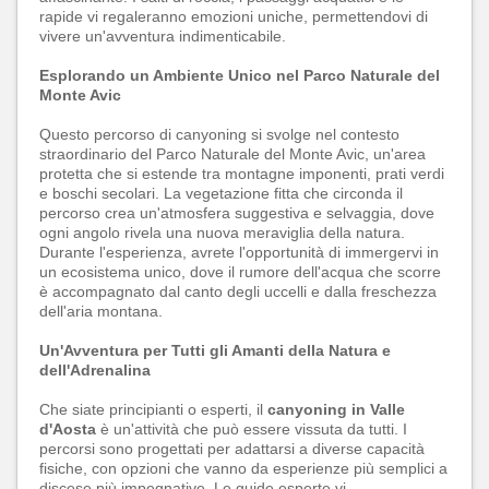
rapide vi regaleranno emozioni uniche, permettendovi di
vivere un'avventura indimenticabile.
Esplorando un Ambiente Unico nel Parco Naturale del
Monte Avic
Questo percorso di canyoning si svolge nel contesto
straordinario del Parco Naturale del Monte Avic, un'area
protetta che si estende tra montagne imponenti, prati verdi
e boschi secolari. La vegetazione fitta che circonda il
percorso crea un'atmosfera suggestiva e selvaggia, dove
ogni angolo rivela una nuova meraviglia della natura.
Durante l'esperienza, avrete l'opportunità di immergervi in
un ecosistema unico, dove il rumore dell'acqua che scorre
è accompagnato dal canto degli uccelli e dalla freschezza
dell'aria montana.
Un'Avventura per Tutti gli Amanti della Natura e
dell'Adrenalina
Che siate principianti o esperti, il
canyoning in Valle
d'Aosta
è un'attività che può essere vissuta da tutti. I
percorsi sono progettati per adattarsi a diverse capacità
fisiche, con opzioni che vanno da esperienze più semplici a
discese più impegnative. Le guide esperte vi