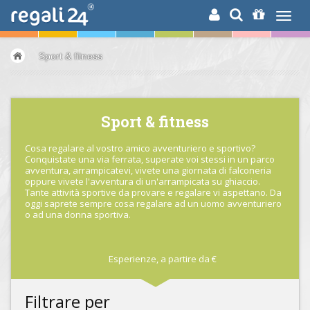
RICERCA
Sport & fitness
Sport & fitness
Cosa regalare al vostro amico avventuriero e sportivo?
Conquistate una via ferrata, superate voi stessi in un parco
avventura, arrampicatevi, vivete una giornata di falconeria
oppure vivete l'avventura di un'arrampicata su ghiaccio.
Tante attività sportive da provare e regalare vi aspettano. Da
oggi saprete sempre cosa regalare ad un uomo avventuriero
o ad una donna sportiva.
Esperienze,
a partire da
€
Filtrare per