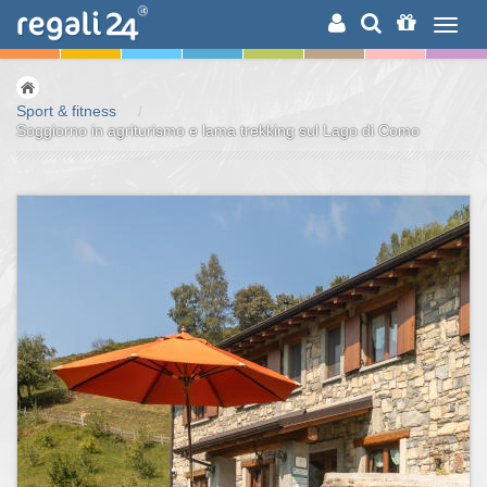
RICERCA
Sport & fitness
/
Soggiorno in agriturismo e lama trekking sul Lago di Como