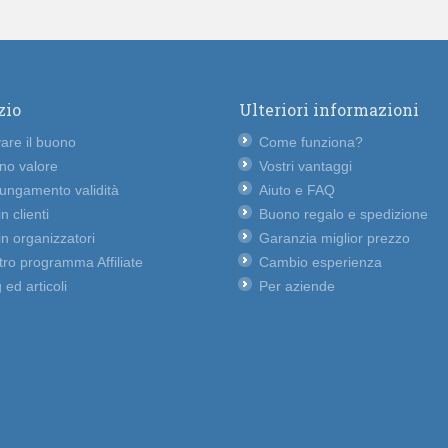
zio
Ulteriori informazioni
vare il buono
Come funziona?
no valore
Vostri vantaggi
lungamento validità
Aiuto e FAQ
n clienti
Buono regalo e spedizione
n organizzatori
Garanzia miglior prezzo
ro programma Affiliate
Cambio esperienza
 ed articoli
Per aziende