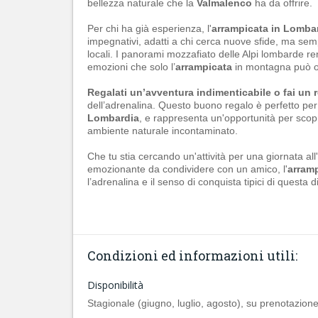
bellezza naturale che la
Valmalenco
ha da offrire.
Per chi ha già esperienza, l'
arrampicata in Lomba
impegnativi, adatti a chi cerca nuove sfide, ma semp
locali. I panorami mozzafiato delle Alpi lombarde 
emozioni che solo l’
arrampicata
in montagna può of
Regalati un’avventura indimenticabile o fai un r
dell’adrenalina. Questo buono regalo è perfetto per
Lombardia
, e rappresenta un'opportunità per scop
ambiente naturale incontaminato.
Che tu stia cercando un'attività per una giornata al
emozionante da condividere con un amico, l'
arramp
l’adrenalina e il senso di conquista tipici di questa di
Condizioni ed informazioni utili:
Disponibilità
Stagionale (giugno, luglio, agosto), su prenotazione 