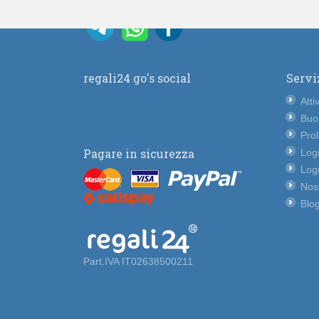
regali24 go's social
Servi
Atti
Buo
Pro
Pagare in sicurezza
Logi
Logi
Nost
Blog
Part.IVA IT02638500211