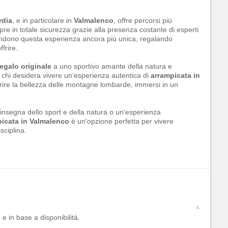
rdia
, e in particolare in
Valmalenco
, offre percorsi più
re in totale sicurezza grazie alla presenza costante di esperti
rendono questa esperienza ancora più unica, regalando
frire.
egalo originale
a uno sportivo amante della natura e
 chi desidera vivere un’esperienza autentica di
arrampicata in
rire la bellezza delle montagne lombarde, immersi in un
l'insegna dello sport e della natura o un'esperienza
icata in Valmalenco
è un'opzione perfetta per vivere
sciplina.
e in base a disponibilità.