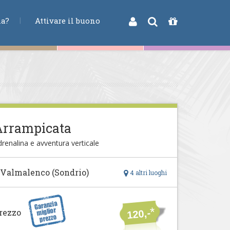
na?
Attivare il buono
Arrampicata
renalina e avventura verticale
 Valmalenco (Sondrio)
4 altri luoghi
*
rezzo
120,-