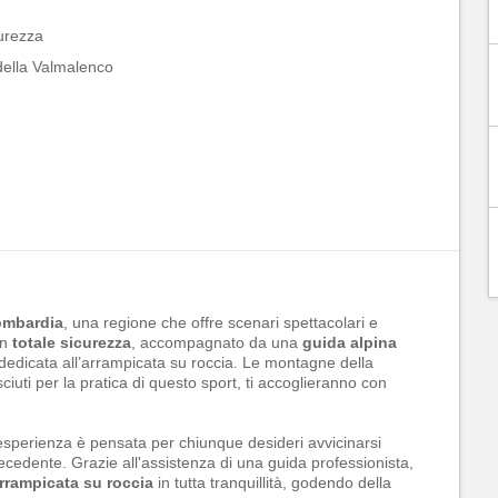
curezza
 della Valmalenco
Lombardia
, una regione che offre scenari spettacolari e
In
totale sicurezza
, accompagnato da una
guida alpina
 dedicata all’arrampicata su roccia. Le montagne della
ciuti per la pratica di questo sport, ti accoglieranno con
esperienza è pensata per chiunque desideri avvicinarsi
ecedente. Grazie all'assistenza di una guida professionista,
rrampicata su roccia
in tutta tranquillità, godendo della