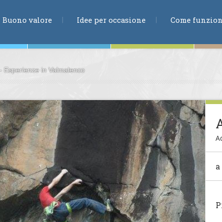
RICERCA
Buono valore
Idee per occasione
Come funzio
- Esperienze in Valmalenco
ne
Ad
te
a
ia
P