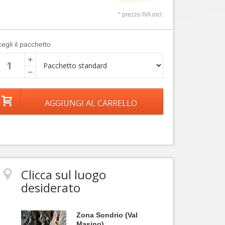
* prezzo IVA incl.
egli il pacchetto
+
−
Clicca sul luogo
desiderato
Zona Sondrio (Val
Masino)