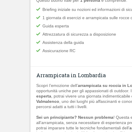
Questo buono vale per
1 persona
e comprende:
Briefing iniziale su nozioni ed informazioni di si
1 giornata di esercizi e arrampicata sulle rocce
Guida esperta
Attrezzatura di sicurezza a disposizione
Assistenza della guida
Assicurazione RC
Arrampicata in Lombardia
Scopri l’emozione dell’
arrampicata su roccia in 
opportunità uniche per gli appassionati di outdoor. 
esperta
, potrai vivere una giornata indimenticabile
Valmalenco
, uno dei luoghi più affascinanti e conos
percorsi adatti a tutti i livelli.
Sei un principiante? Nessun problema
! Questa 
all’arrampicata, senza necessitare di esperienza pr
potrai imparare tutte le tecniche fondamentali dell’
a