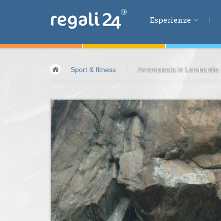
Esperienze
Esperienze
Sport & fitness
/
Arrampicata in Lombardia 
Volare &
spazio
Guidare &
motori
Avventura &
azio
Sport &
fitness
Mangiare &
bere
Benessere &
salu
Acqua &
vento
Lifestyle &
fantas
Kids &
Family
Pernottamenti