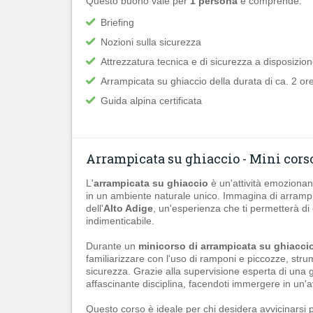
Questo buono vale per
1 persona
e comprende:
Briefing
Nozioni sulla sicurezza
Attrezzatura tecnica e di sicurezza a disposizio
Arrampicata su ghiaccio della durata di ca. 2 or
Guida alpina certificata
Arrampicata su ghiaccio - Mini cors
L'
arrampicata su ghiaccio
è un'attività emozionant
in un ambiente naturale unico. Immagina di arramp
dell'
Alto Adige
, un'esperienza che ti permetterà di 
indimenticabile.
Durante un
minicorso di arrampicata su ghiacci
familiarizzare con l'uso di ramponi e piccozze, stru
sicurezza. Grazie alla supervisione esperta di una g
affascinante disciplina, facendoti immergere in un'a
Questo corso è ideale per chi desidera avvicinarsi pe