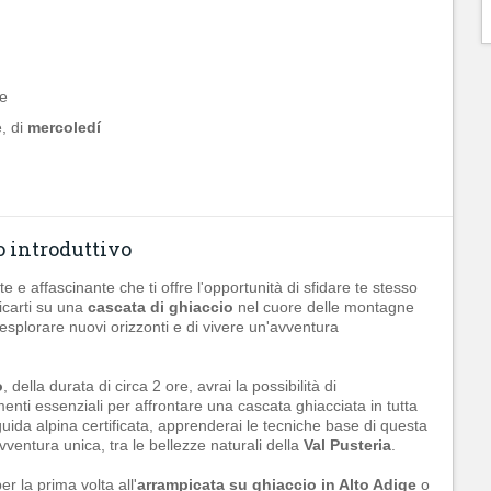
ne
e, di
mercoledí
o introduttivo
e e affascinante che ti offre l'opportunità di sfidare te stesso
icarti su una
cascata di ghiaccio
nel cuore delle montagne
esplorare nuovi orizzonti e di vivere un'avventura
o
, della durata di circa 2 ore, avrai la possibilità di
menti essenziali per affrontare una cascata ghiacciata in tutta
uida alpina certificata, apprenderai le tecniche base di questa
vventura unica, tra le bellezze naturali della
Val Pusteria
.
r la prima volta all'
arrampicata su ghiaccio in Alto Adige
o