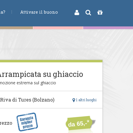
na?
Attivare il buono
rrampicata su ghiaccio
mozione estrema sul ghiaccio
 Riva di Tures (Bolzano)
1 altri luoghi
*
rezzo
da 65,-