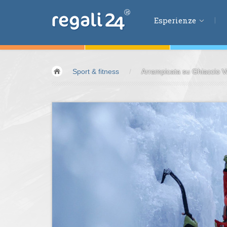
Esperienze
Esperienze
Sport & fitness
/
Arrampicata su Ghiaccio Val
Volare &
spazio
Guidare &
motori
Avventura &
azio
Sport &
fitness
Mangiare &
bere
Benessere &
salu
Acqua &
vento
Lifestyle &
fantas
Kids &
Family
Pernottamenti