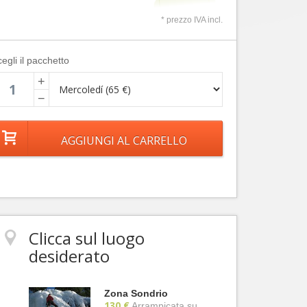
* prezzo IVA incl.
egli il pacchetto
+
−
Clicca sul luogo
desiderato
Zona Sondrio
130 €
Arrampicata su