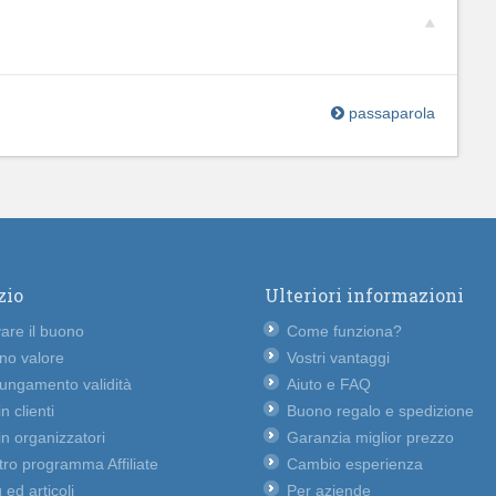
passaparola
zio
Ulteriori informazioni
vare il buono
Come funziona?
no valore
Vostri vantaggi
lungamento validità
Aiuto e FAQ
n clienti
Buono regalo e spedizione
n organizzatori
Garanzia miglior prezzo
ro programma Affiliate
Cambio esperienza
 ed articoli
Per aziende