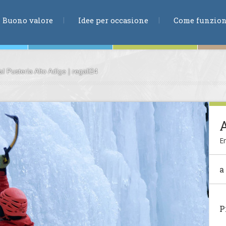
RICERCA
Buono valore
Idee per occasione
Come funzio
 Pusteria Alto Adige | regali24
ne
A
E
te
a
ia
P