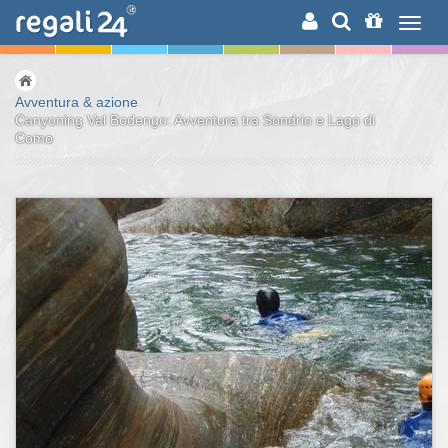
RICERCA
Avventura & azione
/
Canyoning Val Bodengo: Avventura tra Sondrio e Lago di
Como