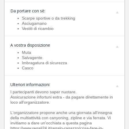
Da portare con sè:
Scarpe sportive o da trekking
Asciugamano
Vestiti di ricambio
A vostra disposizione
Muta
Salvagente
Imbragatura di sicurezza
Casco
Ulteriori informazioni
I partecipanti devono saper nuotare.
Assicurazione infortuni extra - da pagare direttamente in
loco all'organizzatore.
L'organizzatore propone anche una giornata all'insegna
della multiattività con canyoning, zipline e via ferrata. Vi
invitiamo a dare un'occhiata a questa pagina
https://www.regali24.it/regalo-ragazzo/cosa-fare-in-