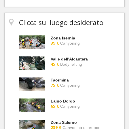
Clicca sul luogo desiderato
Zona Isernia
39 €
Canyoning
Valle dell'Alcantara
45 €
Body rafting
Taormina
75 €
Canyoning
Laino Borgo
65 €
Canyoning
Zona Salerno
239 €
Canyoning di gruppo