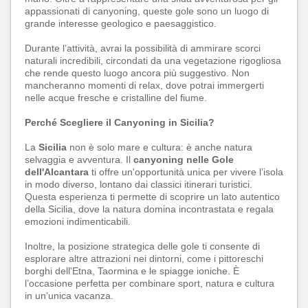
appassionati di canyoning, queste gole sono un luogo di
grande interesse geologico e paesaggistico.
Durante l’attività, avrai la possibilità di ammirare scorci
naturali incredibili, circondati da una vegetazione rigogliosa
che rende questo luogo ancora più suggestivo. Non
mancheranno momenti di relax, dove potrai immergerti
nelle acque fresche e cristalline del fiume.
Perché Scegliere il Canyoning in Sicilia?
La
Sicilia
non è solo mare e cultura: è anche natura
selvaggia e avventura. Il
canyoning nelle Gole
dell'Alcantara
ti offre un'opportunità unica per vivere l’isola
in modo diverso, lontano dai classici itinerari turistici.
Questa esperienza ti permette di scoprire un lato autentico
della Sicilia, dove la natura domina incontrastata e regala
emozioni indimenticabili.
Inoltre, la posizione strategica delle gole ti consente di
esplorare altre attrazioni nei dintorni, come i pittoreschi
borghi dell'Etna, Taormina e le spiagge ioniche. È
l’occasione perfetta per combinare sport, natura e cultura
in un’unica vacanza.