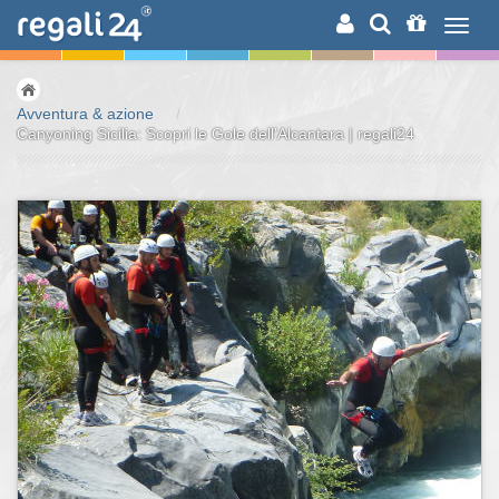
RICERCA
Avventura & azione
/
Canyoning Sicilia: Scopri le Gole dell'Alcantara | regali24