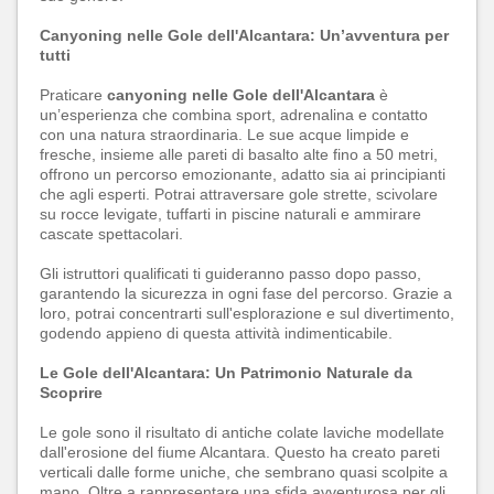
Canyoning nelle Gole dell'Alcantara: Un’avventura per
tutti
Praticare
canyoning nelle Gole dell'Alcantara
è
un’esperienza che combina sport, adrenalina e contatto
con una natura straordinaria. Le sue acque limpide e
fresche, insieme alle pareti di basalto alte fino a 50 metri,
offrono un percorso emozionante, adatto sia ai principianti
che agli esperti. Potrai attraversare gole strette, scivolare
su rocce levigate, tuffarti in piscine naturali e ammirare
cascate spettacolari.
Gli istruttori qualificati ti guideranno passo dopo passo,
garantendo la sicurezza in ogni fase del percorso. Grazie a
loro, potrai concentrarti sull'esplorazione e sul divertimento,
godendo appieno di questa attività indimenticabile.
Le Gole dell'Alcantara: Un Patrimonio Naturale da
Scoprire
Le gole sono il risultato di antiche colate laviche modellate
dall'erosione del fiume Alcantara. Questo ha creato pareti
verticali dalle forme uniche, che sembrano quasi scolpite a
mano. Oltre a rappresentare una sfida avventurosa per gli