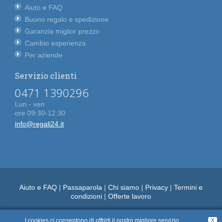
Aiuto e FAQ
Buono regalo e spedizione
Garanzia miglior prezzo
Cambio esperienza
Per aziende
Servizio clienti
0471 1390296
Lun - ven
ore 09:30-12:30
info@regali24.it
Aiuto e FAQ
|
Passaparola
|
Chi siamo
|
Privacy
|
Termini e
condizioni
|
Offerte lavoro
I cookies ci consentono di offrirti il nostro migliore servizio.
X