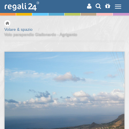
RICERCA
Volare & spazio
/
Volo parapendio Giallonardo - Agrigento