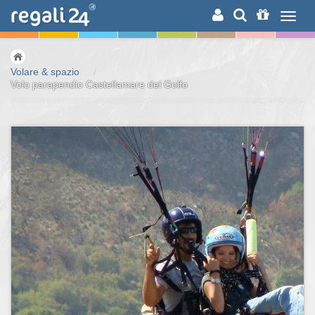
RICERCA
Volare & spazio
/
Volo parapendio Castellamare del Golfo