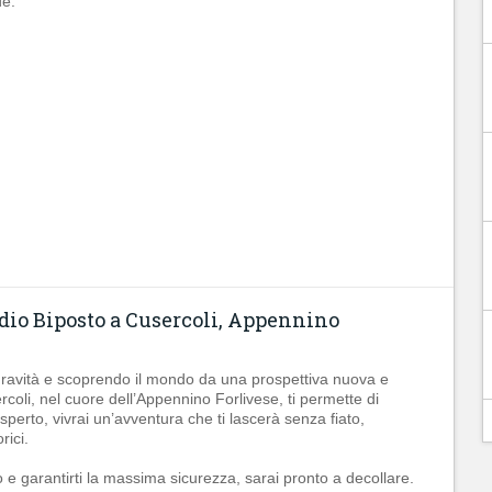
e:
dio Biposto a Cusercoli, Appennino
a gravità e scoprendo il mondo da una prospettiva nuova e
coli, nel cuore dell’Appennino Forlivese, ti permette di
sperto, vivrai un’avventura che ti lascerà senza fiato,
rici.
olo e garantirti la massima sicurezza, sarai pronto a decollare.