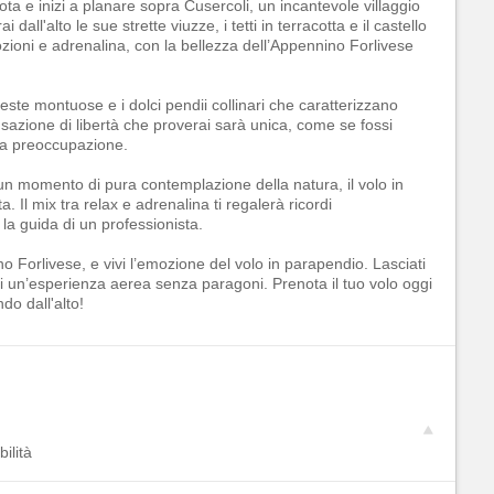
ota e inizi a planare sopra Cusercoli, un incantevole villaggio
ll'alto le sue strette viuzze, i tetti in terracotta e il castello
zioni e adrenalina, con la bellezza dell’Appennino Forlivese
 creste montuose e i dolci pendii collinari che caratterizzano
azione di libertà che proverai sarà unica, come se fossi
una preoccupazione.
un momento di pura contemplazione della natura, il volo in
. Il mix tra relax e adrenalina ti regalerà ricordi
 la guida di un professionista.
o Forlivese, e vivi l’emozione del volo in parapendio. Lasciati
di un’esperienza aerea senza paragoni. Prenota il tuo volo oggi
do dall'alto!
ilità