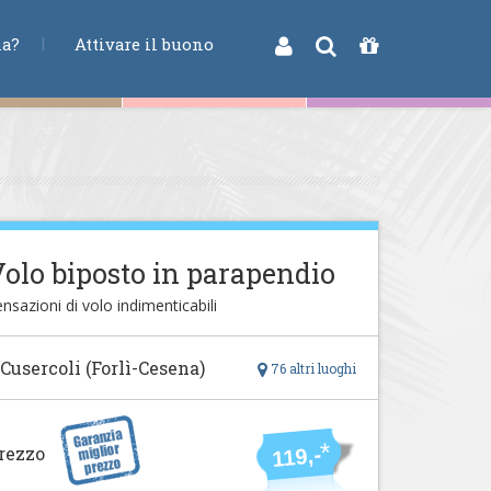
na?
Attivare il buono
olo biposto in parapendio
nsazioni di volo indimenticabili
 Cusercoli (Forlì-Cesena)
76 altri luoghi
*
rezzo
119,-