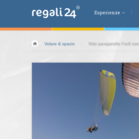
Esperienze
Esperienze
Volare & spazio
/
Volo parapendio Forlì con
Volare &
spazio
Guidare &
motori
Avventura &
azio
Sport &
fitness
Mangiare &
bere
Benessere &
salu
Acqua &
vento
Lifestyle &
fantas
Kids &
Family
Pernottamenti