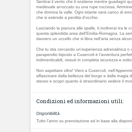
Sentirai il vento che ti sostiene mentre guadagni qu
medievale arroccato su una rupe rocciosa. Ammirerai da
che domina la valle. Ogni istante sarà carico di emo
che si estende a perdita d’occhio.
Lasciando la pianura alle spalle, ti inoltrerai tra le
questa splendida area dell’Emilia-Romagna. La sens
davvero un uccello che si libra nell’aria senza alc
Che tu stia cercando un’esperienza adrenalinica o 
parapendio biposto a Cusercoli è l’avventura perfetta
indimenticabili, vissuti in completa sicurezza e sotto
Non aspettare oltre! Vieni a Cusercoli, nell’Appennin
affascinare dalla bellezza del borgo e dalla magia 
stesso e scopri quanto è straordinario vedere il mon
Condizioni ed informazioni utili:
Disponibilità
Tutto l'anno su prenotazione ed in base alla disponib