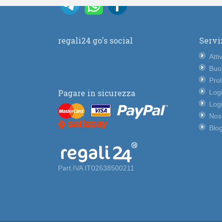
regali24 go's social
Servi
Atti
Buo
Pro
Pagare in sicurezza
Logi
Logi
Nost
Blog
Part.IVA IT02638500211