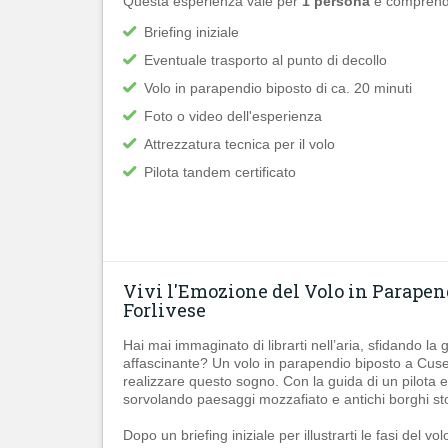
Questa esperienza vale per
1 persona
e comprend
Briefing iniziale
Eventuale trasporto al punto di decollo
Volo in parapendio biposto di ca. 20 minuti
Foto o video dell'esperienza
Attrezzatura tecnica per il volo
Pilota tandem certificato
Vivi l'Emozione del Volo in Parapen
Forlivese
Hai mai immaginato di librarti nell’aria, sfidando l
affascinante? Un volo in parapendio biposto a Cuser
realizzare questo sogno. Con la guida di un pilota e
sorvolando paesaggi mozzafiato e antichi borghi sto
Dopo un briefing iniziale per illustrarti le fasi del v