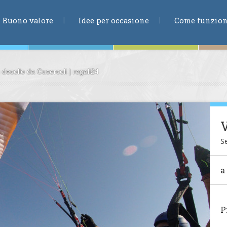
RICERCA
Buono valore
Idee per occasione
Come funzio
 decollo da Cusercoli | regali24
ne
V
Se
te
a
ia
P