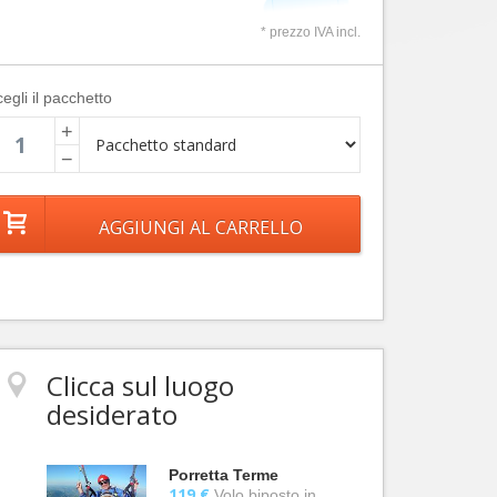
* prezzo IVA incl.
egli il pacchetto
+
−
Clicca sul luogo
desiderato
Porretta Terme
119 €
Volo biposto in