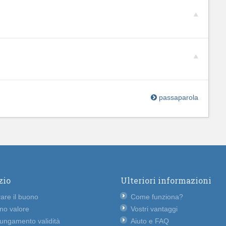
passaparola
zio
Ulteriori informazioni
vare il buono
Come funziona?
no valore
Vostri vantaggi
lungamento validità
Aiuto e FAQ