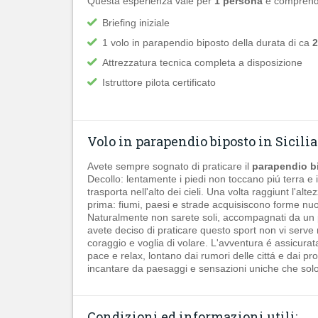
Questa esperienza vale per
1 persona
e comprend
Briefing iniziale
1 volo in parapendio biposto della durata di ca
2
Attrezzatura tecnica completa a disposizione
Istruttore pilota certificato
Volo in parapendio biposto in Sicilia
Avete sempre sognato di praticare il
parapendio bi
Decollo: lentamente i piedi non toccano piú terra e il
trasporta nell'alto dei cieli. Una volta raggiunt l'al
prima: fiumi, paesi e strade acquisiscono forme nu
Naturalmente non sarete soli, accompagnati da un pil
avete deciso di praticare questo sport non vi serve
coraggio e voglia di volare. L'avventura é assicura
pace e relax, lontano dai rumori delle cittá e dai pro
incantare da paesaggi e sensazioni uniche che solo
Condizioni ed informazioni utili: