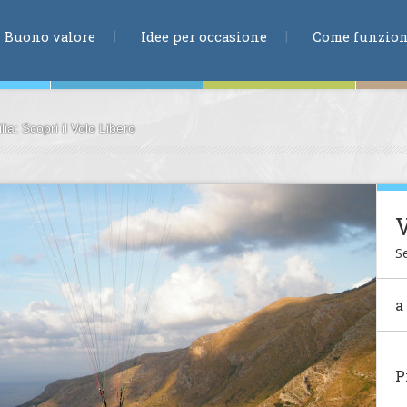
RICERCA
Buono valore
Idee per occasione
Come funzio
ia: Scopri il Volo Libero
ne
V
Se
te
a
ia
P