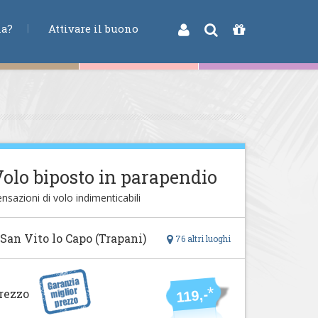
na?
Attivare il buono
olo biposto in parapendio
nsazioni di volo indimenticabili
 San Vito lo Capo (Trapani)
76 altri luoghi
*
rezzo
119,-