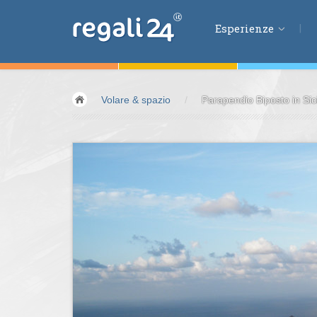
Esperienze
Esperienze
Volare & spazio
/
Parapendio Biposto in Sicil
Volare &
spazio
Guidare &
motori
Avventura &
azio
Sport &
fitness
Mangiare &
bere
Benessere &
salu
Acqua &
vento
Lifestyle &
fantas
Kids &
Family
Pernottamenti