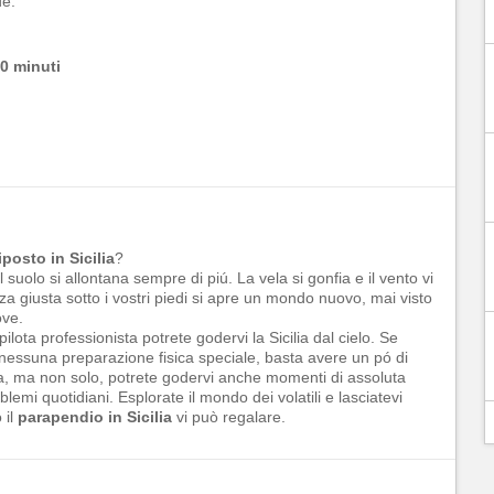
e:
0 minuti
posto in Sicilia
?
 suolo si allontana sempre di piú. La vela si gonfia e il vento vi
tezza giusta sotto i vostri piedi si apre un mondo nuovo, mai visto
ove.
ota professionista potrete godervi la Sicilia dal cielo. Se
 nessuna preparazione fisica speciale, basta avere un pó di
ta, ma non solo, potrete godervi anche momenti di assoluta
blemi quotidiani. Esplorate il mondo dei volatili e lasciatevi
 il
parapendio in Sicilia
vi può regalare.