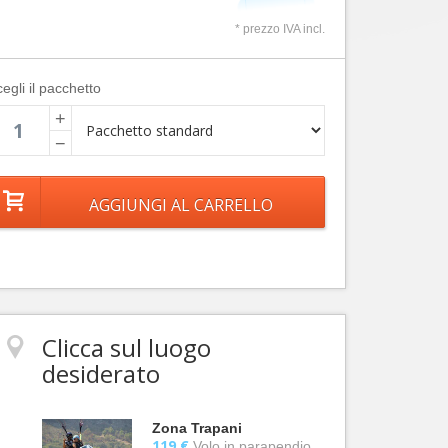
* prezzo IVA incl.
egli il pacchetto
+
−
Clicca sul luogo
desiderato
Zona Trapani
119 €
Volo in parapendio