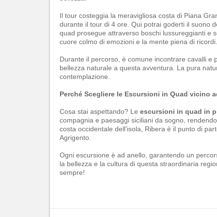
Il tour costeggia la meravigliosa costa di Piana G
durante il tour di 4 ore. Qui potrai goderti il suono 
quad prosegue attraverso boschi lussureggianti e sot
cuore colmo di emozioni e la mente piena di ricordi
Durante il percorso, è comune incontrare cavalli e p
bellezza naturale a questa avventura. La pura natur
contemplazione.
Perché Scegliere le Escursioni in Quad vicino 
Cosa stai aspettando? Le
escursioni in quad in p
compagnia e paesaggi siciliani da sogno, rendendo 
costa occidentale dell'isola, Ribera è il punto di par
Agrigento.
Ogni escursione è ad anello, garantendo un percors
la bellezza e la cultura di questa straordinaria regi
sempre!