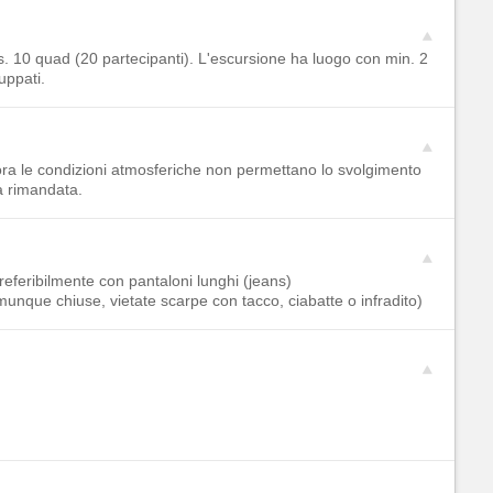
s. 10 quad (20 partecipanti). L'escursione ha luogo con min. 2
uppati.
ra le condizioni atmosferiche non permettano lo svolgimento
à rimandata.
referibilmente con pantaloni lunghi (jeans)
unque chiuse, vietate scarpe con tacco, ciabatte o infradito)