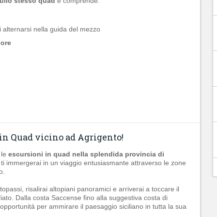
sullo stesso quad
e comprende:
 alternarsi nella guida del mezzo
 ore
 in Quad vicino ad Agrigento!
 le
escursioni in quad nella splendida provincia di
, ti immergerai in un viaggio entusiasmante attraverso le zone
o.
topassi, risalirai altopiani panoramici e arriverai a toccare il
iato. Dalla costa Saccense fino alla suggestiva costa di
pportunità per ammirare il paesaggio siciliano in tutta la sua