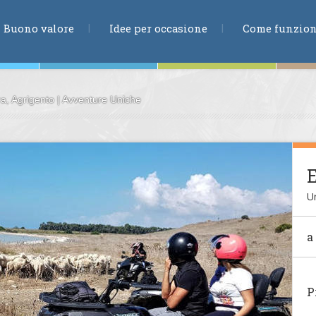
RICERCA
Buono valore
Idee per occasione
Come funzio
a, Agrigento | Avventure Uniche
ne
E
Un
te
a
ia
P