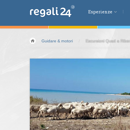
Esperienze
Esperienze
Guidare & motori
/
Escursioni Quad a Riber
Volare &
spazio
Guidare &
motori
Avventura &
azio
Sport &
fitness
Mangiare &
bere
Benessere &
salu
Acqua &
vento
Lifestyle &
fantas
Kids &
Family
Pernottamenti