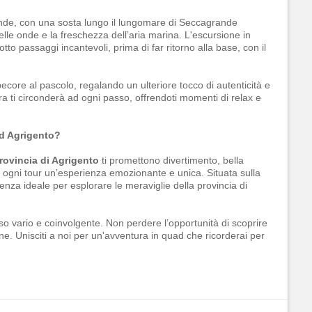
rande, con una sosta lungo il lungomare di Seccagrande
delle onde e la freschezza dell’aria marina. L'escursione in
to passaggi incantevoli, prima di far ritorno alla base, con il
.
ecore al pascolo, regalando un ulteriore tocco di autenticità e
a ti circonderà ad ogni passo, offrendoti momenti di relax e
ad Agrigento?
rovincia di Agrigento
ti promettono divertimento, bella
ogni tour un’esperienza emozionante e unica. Situata sulla
tenza ideale per esplorare le meraviglie della provincia di
o vario e coinvolgente. Non perdere l’opportunità di scoprire
one. Unisciti a noi per un'avventura in quad che ricorderai per