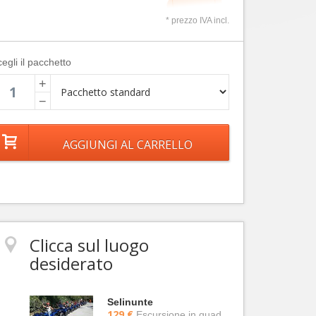
* prezzo IVA incl.
egli il pacchetto
+
−
Clicca sul luogo
desiderato
Selinunte
129 €
Escursione in quad