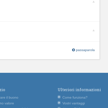
passaparola
zio
Ulteriori informazioni
vare il buono
Come funziona?
no valore
Vostri vantaggi