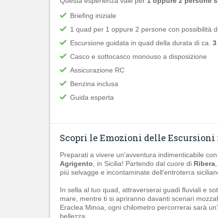
Questa esperienza vale per
1 oppure 2 persone 
Briefing iniziale
1 quad per 1 oppure 2 persone con possibilità di
Escursione guidata in quad della durata di ca.
3
Casco e sottocasco monouso a disposizione
Assicurazione RC
Benzina inclusa
Guida esperta
Scopri le Emozioni delle Escursioni
Preparati a vivere un'avventura indimenticabile con
Agrigento
, in Sicilia! Partendo dal cuore di
Ribera
più selvagge e incontaminate dell'entroterra sicilian
In sella al tuo quad, attraverserai guadi fluviali e sot
mare, mentre ti si apriranno davanti scenari mozzaf
Eraclea Minoa, ogni chilometro percorrerai sarà un’o
bellezza.