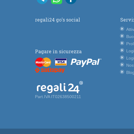
regali24 go's social
Servi
Atti
Buo
Pro
Pagare in sicurezza
Logi
Logi
Nost
Blog
Part.IVA IT02638500211