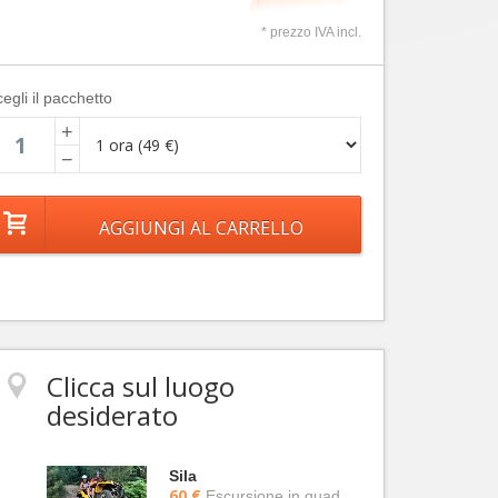
* prezzo IVA incl.
egli il pacchetto
+
−
Clicca sul luogo
desiderato
Sila
60 €
Escursione in quad