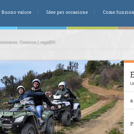
RICERCA
Buono valore
Idee per occasione
Come funzio
rsomarso, Cosenza | regali24
ne
E
Un
te
a
ia
P