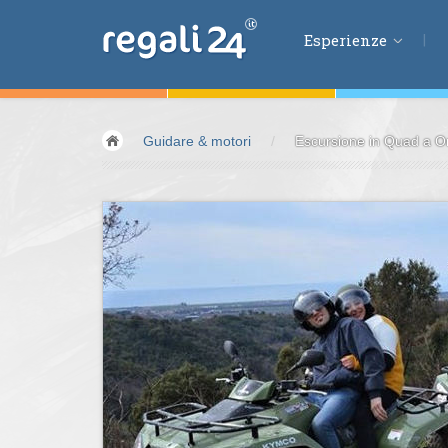
Esperienze
Esperienze
Guidare & motori
/
Escursione in Quad a O
Volare &
spazio
Guidare &
motori
Avventura &
azio
Sport &
fitness
Mangiare &
bere
Benessere &
salu
Acqua &
vento
Lifestyle &
fantas
Kids &
Family
Pernottamenti