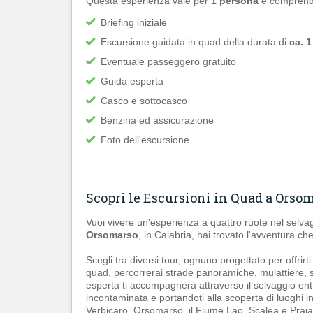
Questa esperienza vale per
1 persona
e comprend
Briefing iniziale
Escursione guidata in quad della durata di
ca. 1
Eventuale passeggero gratuito
Guida esperta
Casco e sottocasco
Benzina ed assicurazione
Foto dell'escursione
Scopri le Escursioni in Quad a Orso
Vuoi vivere un'esperienza a quattro ruote nel selv
Orsomarso
, in Calabria, hai trovato l'avventura che
Scegli tra diversi tour, ognuno progettato per offrirt
quad, percorrerai strade panoramiche, mulattiere, se
esperta ti accompagnerà attraverso il selvaggio ent
incontaminata e portandoti alla scoperta di luoghi 
Verbicaro, Orsomarso, il Fiume Lao, Scalea e Prai