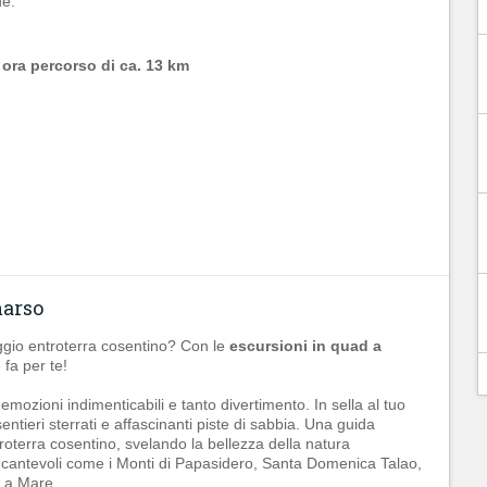
e:
 ora percorso di ca. 13 km
marso
aggio entroterra cosentino? Con le
escursioni in quad a
 fa per te!
i emozioni indimenticabili e tanto divertimento. In sella al tuo
ntieri sterrati e affascinanti piste di sabbia. Una guida
roterra cosentino, svelando la bellezza della natura
incantevoli come i Monti di Papasidero, Santa Domenica Talao,
a a Mare.