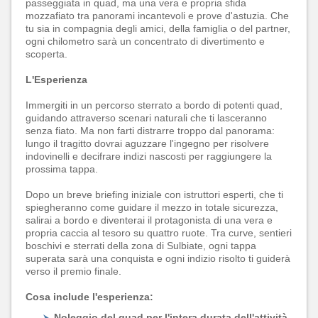
passeggiata in quad, ma una vera e propria sfida
mozzafiato tra panorami incantevoli e prove d'astuzia. Che
tu sia in compagnia degli amici, della famiglia o del partner,
ogni chilometro sarà un concentrato di divertimento e
scoperta.
L'Esperienza
Immergiti in un percorso sterrato a bordo di potenti quad,
guidando attraverso scenari naturali che ti lasceranno
senza fiato. Ma non farti distrarre troppo dal panorama:
lungo il tragitto dovrai aguzzare l'ingegno per risolvere
indovinelli e decifrare indizi nascosti per raggiungere la
prossima tappa.
Dopo un breve briefing iniziale con istruttori esperti, che ti
spiegheranno come guidare il mezzo in totale sicurezza,
salirai a bordo e diventerai il protagonista di una vera e
propria caccia al tesoro su quattro ruote. Tra curve, sentieri
boschivi e sterrati della zona di Sulbiate, ogni tappa
superata sarà una conquista e ogni indizio risolto ti guiderà
verso il premio finale.
Cosa include l'esperienza:
Noleggio del quad
per l'intera durata dell'attività.