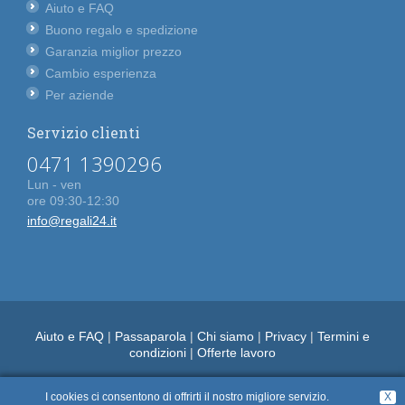
Aiuto e FAQ
Buono regalo e spedizione
Garanzia miglior prezzo
Cambio esperienza
Per aziende
Servizio clienti
0471 1390296
Lun - ven
ore 09:30-12:30
info@regali24.it
Aiuto e FAQ
|
Passaparola
|
Chi siamo
|
Privacy
|
Termini e
condizioni
|
Offerte lavoro
I cookies ci consentono di offrirti il nostro migliore servizio.
X