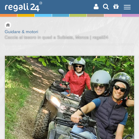
RICERCA
Guidare & motori
/
Caccia al tesoro in quad a Sulbiate, Monza | regali24