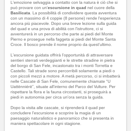
L'emozione selvaggia a contatto con la natura è ciò che si
può provare con un'
escursione in quad
nel cuore della
Basilicata
. La possibilità di condividere questa avventura
con un massimo di 4 coppie (8 persone) rende l'esperienza
ancora più piacevole. Dopo una breve lezione sulla guida
del quad e una prova di abilità con l'istruttore, ci si
avventurerà in un percorso che parte ai piedi del Monte
Pierno e prosegue nella faggeta ai piedi del Monte Santa
Croce. Il bosco prende il nome proprio da quest'ultimo.
L'escursione guidata offrirà l'opportunità di attraversare
sentieri sterrati verdeggianti e le strette stradine in pietra
del borgo di San Fele, incastonato tra i monti Torretta e
Castello. Tali strade sono percorribili solamente a piedi o
con piccoli mezzi a motore. A metà percorso, ci si imbatterà
nelle Cascate di San Fele, comunemente chiamate “U
Uattënniérë”, situate all'interno del Parco del Vulture. Per
rispettare la flora e la fauna circostanti, si proseguirà a
piedi in autonomia per circa un'ora senza la guida.
Dopo la visita alle cascate, si riprenderà il quad per
concludere l'escursione e scoprire la magia di un
paesaggio naturalistico e panoramico che si presenta in
maniera spettacolare in ogni stagione.