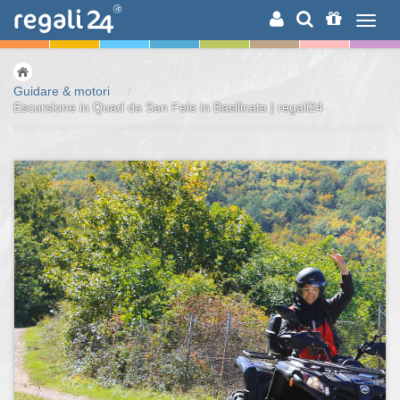
RICERCA
Guidare & motori
/
Escursione in Quad da San Fele in Basilicata | regali24