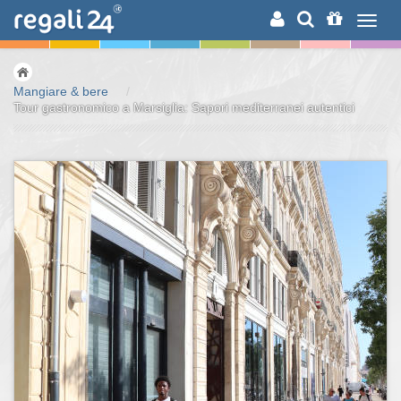
RICERCA
Mangiare & bere
/
Tour gastronomico a Marsiglia: Sapori mediterranei autentici