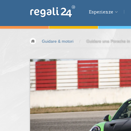
Esperienze
Esperienze
Guidare & motori
/
Guidare una Porsche in p
Volare &
spazio
Guidare &
motori
Avventura &
azio
Sport &
fitness
Mangiare &
bere
Benessere &
salu
Acqua &
vento
Lifestyle &
fantas
Kids &
Family
Pernottamenti