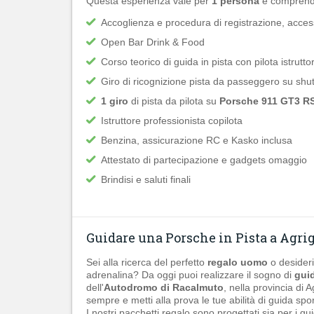
Questa esperienza vale per
1 persona
e comprend
Accoglienza e procedura di registrazione, access
Open Bar Drink & Food
Corso teorico di guida in pista con pilota istrutto
Giro di ricognizione pista da passeggero su shut
1 giro
di pista da pilota su
Porsche 911 GT3 R
Istruttore professionista copilota
Benzina, assicurazione RC e Kasko inclusa
Attestato di partecipazione e gadgets omaggio
Brindisi e saluti finali
Guidare una Porsche in Pista a Agri
Sei alla ricerca del perfetto
regalo uomo
o desideri
adrenalina? Da oggi puoi realizzare il sogno di
guid
dell'
Autodromo di Racalmuto
, nella provincia di 
sempre e metti alla prova le tue abilità di guida spor
I nostri pacchetti regalo sono progettati sia per i gui