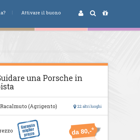
na?
Attivare il buono
uidare una Porsche in
ista
 Racalmuto (Agrigento)
22 altri luoghi
*
rezzo
da 80,-