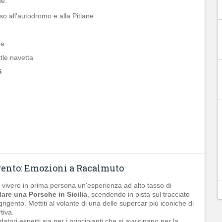
e:
o all'autodromo e alla Pitlane
re
tle navetta
S
gento: Emozioni a Racalmuto
 vivere in prima persona un'esperienza ad alto tasso di
are una Porsche in Sicilia
, scendendo in pista sul tracciato
Agrigento. Mettiti al volante di una delle supercar più iconiche di
tiva.
datori esperti sia per i principianti che si avvicinano per la