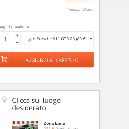
* prezzo IVA incl.
egli il pacchetto
+
−
Clicca sul luogo
desiderato
Zona Enna
141 €
Guidare una