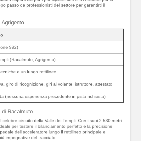
o passo da professionisti del settore per garantirti il
 Agrigento
io
ione 992)
mpli (Racalmuto, Agrigento)
ecniche e un lungo rettilineo
a, giro di ricognizione, giri al volante, istruttore, attestato
ida (nessuna esperienza precedente in pista richiesta)
mo di Racalmuto
l celebre circuito della Valle dei Templi. Con i suoi 2.530 metri
deale per testare il bilanciamento perfetto e la precisione
edale dell'acceleratore lungo il rettilineo principale e
 più impegnative del tracciato.