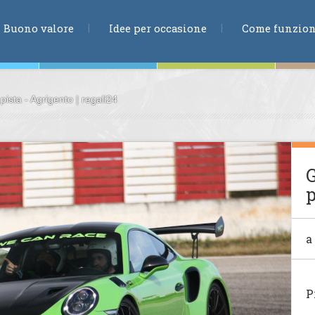
RICERCA
Buono valore
Idee per occasione
Come funzio
ista - Agrigento | regali24
ne
G
p
te
a
ia
P