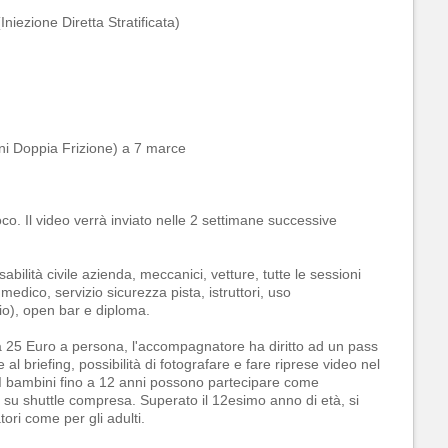
niezione Diretta Stratificata)
i Doppia Frizione) a 7 marce
co. Il video verrà inviato nelle 2 settimane successive
abilità civile azienda, meccanici, vetture, tutte le sessioni
dico, servizio sicurezza pista, istruttori, uso
io), open bar e diploma.
 a 25 Euro a persona, l'accompagnatore ha diritto ad un pass
al briefing, possibilità di fotografare e fare riprese video nel
o. I bambini fino a 12 anni possono partecipare come
 su shuttle compresa. Superato il 12esimo anno di età, si
ori come per gli adulti.