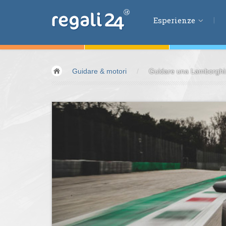
Esperienze
Esperienze
Guidare & motori
/
Guidare una Lamborghini
Volare &
spazio
Guidare &
motori
Avventura &
azio
Sport &
fitness
Mangiare &
bere
Benessere &
salu
Acqua &
vento
Lifestyle &
fantas
Kids &
Family
Pernottamenti