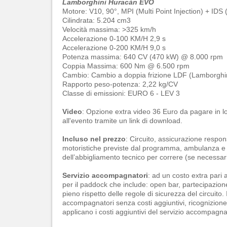
Lamborghini Huracàn EVO
Motore: V10, 90°, MPI (Multi Point Injection) + IDS (I
Cilindrata: 5.204 cm3
Velocità massima: >325 km/h
Accelerazione 0-100 KM/H 2,9 s
Accelerazione 0-200 KM/H 9,0 s
Potenza massima: 640 CV (470 kW) @ 8.000 rpm
Coppia Massima: 600 Nm @ 6.500 rpm
Cambio: Cambio a doppia frizione LDF (Lamborghin
Rapporto peso-potenza: 2,22 kg/CV
Classe di emissioni: EURO 6 - LEV 3
Video
: Opzione extra video 36 Euro da pagare in lo
all'evento tramite un link di download.
Incluso nel prezzo
: Circuito, assicurazione respons
motoristiche previste dal programma, ambulanza e me
dell’abbigliamento tecnico per correre (se necessar
Servizio accompagnatori
: ad un costo extra pari
per il paddock che include: open bar, partecipazione 
pieno rispetto delle regole di sicurezza del circuit
accompagnatori senza costi aggiuntivi, ricognizione
applicano i costi aggiuntivi del servizio accompagnat