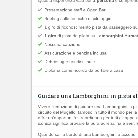
Questa esperienza vale per
1 persona
e comprend
Presentazione staff e Open Bar
Briefing sulle tecniche di pilotaggio
1 giro di riconoscimento pista da passeggero su
1 giro
di pista da pilota su
Lamborghini Hurac
Nessuna cauzione
Assicurazione e benzina inclusa
Debriefing e brindisi finale
Diploma come ricordo da portare a casa
Guidare una Lamborghini in pista a
Vivere l'emozione di guidare una Lamborghini in pis
circuito del Mugello, famoso in tutto il mondo per l
offre un’opportunità straordinaria per tutti gli app
iconica significa provare la pura adrenalina e senti
Quando sali a bordo di una Lamborghini e accendi il 