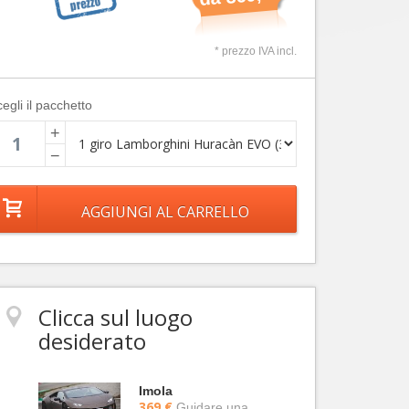
* prezzo IVA incl.
egli il pacchetto
+
−
Clicca sul luogo
desiderato
Imola
369 €
Guidare una