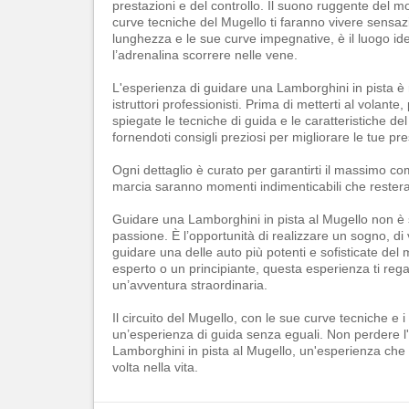
prestazioni e del controllo. Il suono ruggente del m
curve tecniche del Mugello ti faranno vivere sensazi
lunghezza e le sue curve impegnative, è il luogo idea
l’adrenalina scorrere nelle vene.
L'esperienza di guidare una Lamborghini in pista è 
istruttori professionisti. Prima di metterti al volante
spiegate le tecniche di guida e le caratteristiche del 
fornendoti consigli preziosi per migliorare le tue pre
Ogni dettaglio è curato per garantirti il massimo co
marcia saranno momenti indimenticabili che rester
Guidare una Lamborghini in pista al Mugello non è 
passione. È l’opportunità di realizzare un sogno, di 
guidare una delle auto più potenti e sofisticate del
esperto o un principiante, questa esperienza ti regal
un’avventura straordinaria.
Il circuito del Mugello, con le sue curve tecniche e i
un’esperienza di guida senza eguali. Non perdere l'
Lamborghini in pista al Mugello, un'esperienza ch
volta nella vita.