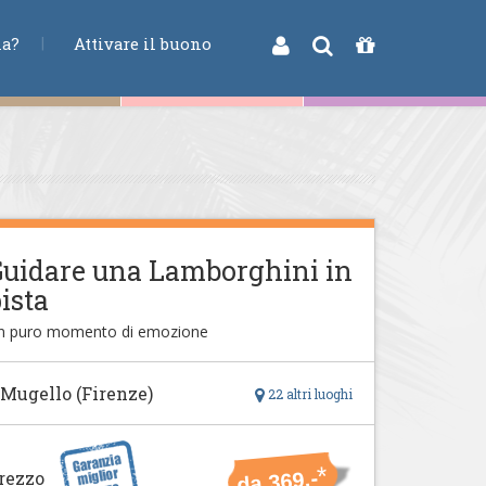
na?
Attivare il buono
uidare una Lamborghini in
ista
n puro momento di emozione
 Mugello (Firenze)
22 altri luoghi
*
da 369,-
rezzo