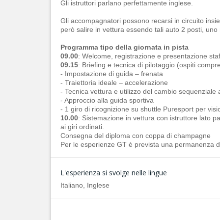
Gli istruttori parlano perfettamente inglese.
Gli accompagnatori possono recarsi in circuito insi
però salire in vettura essendo tali auto 2 posti, uno r
Programma tipo della giornata in pista
09.00
: Welcome, registrazione e presentazione staf
09.15
: Briefing e tecnica di pilotaggio (ospiti compre
- Impostazione di guida – frenata
- Traiettoria ideale – accelerazione
- Tecnica vettura e utilizzo del cambio sequenziale 
- Approccio alla guida sportiva
- 1 giro di ricognizione su shuttle Puresport per visio
10.00
: Sistemazione in vettura con istruttore lato
ai giri ordinati.
Consegna del diploma con coppa di champagne
Per le esperienze GT è prevista una permanenza di 
L'esperienza si svolge nelle lingue
Italiano, Inglese