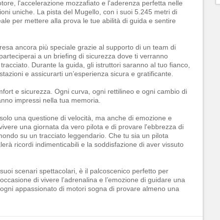
otore, l'accelerazione mozzafiato e l'aderenza perfetta nelle
oni uniche. La pista del Mugello, con i suoi 5.245 metri di
le per mettere alla prova le tue abilità di guida e sentire
resa ancora più speciale grazie al supporto di un team di
, parteciperai a un briefing di sicurezza dove ti verranno
tracciato. Durante la guida, gli istruttori saranno al tuo fianco,
stazioni e assicurarti un’esperienza sicura e gratificante.
mfort e sicurezza. Ogni curva, ogni rettilineo e ogni cambio di
anno impressi nella tua memoria.
solo una questione di velocità, ma anche di emozione e
vivere una giornata da vero pilota e di provare l'ebbrezza di
 mondo su un tracciato leggendario. Che tu sia un pilota
erà ricordi indimenticabili e la soddisfazione di aver vissuto
 suoi scenari spettacolari, è il palcoscenico perfetto per
occasione di vivere l’adrenalina e l’emozione di guidare una
e ogni appassionato di motori sogna di provare almeno una