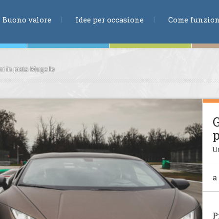
RICERCA
Buono valore
Idee per occasione
Come funzio
 in pista Mugello
ne
G
p
te
U
a
ia
P