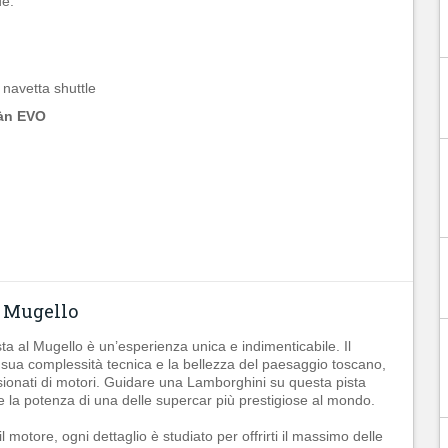
e:
 navetta shuttle
àn EVO
l Mugello
ta al Mugello è un’esperienza unica e indimenticabile. Il
a sua complessità tecnica e la bellezza del paesaggio toscano,
assionati di motori. Guidare una Lamborghini su questa pista
re la potenza di una delle supercar più prestigiose al mondo.
motore, ogni dettaglio è studiato per offrirti il massimo delle