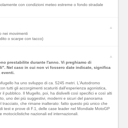
Solamente con condizioni meteo estreme o fondo stradale
o nei movimenti
adito o scarpe con tacco)
sono prestabilite durante l'anno. Vi preghiamo di
i". Nel caso in cui non vi fossero date indicate, significa
 eventi.
el Mugello ha uno sviluppo di ca. 5245 metri. L'Autodromo
n tutti gli accorgimenti scaturiti dall'esperienza agonistica,
 pubblico. Il Mugello, poi, ha dislivelli così specifici e così alti
rcuito, uno dei più suggestivi, moderni e sicuri del panorama
tracciato, che rimane inalterato: fatto questo più unico che
di test e prove di F.1, delle case leader nel Mondiale MotoGP
 motociclistiche nazionali ed internazionali.