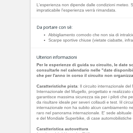
L'esperienza non dipende dalle condizioni meteo. 
impraticabile l'esperienza verrà rimandata.
Da portare con sè:
Abbigliamento comodo che non sia di intralci
Scarpe sportive chiuse (vietate ciabatte, infr
Ulteriori informazioni
Per le esperienze di guida su circuito, le date 
consultarle nel calendario nelle "date disponibil
che per l'anno in corso il circuito non organizza
Caratteristiche pista
: Il circuito internazionale d
Internazionale del Mugello, progettato e realizzato co
garantisce massima sicurezza sia per i piloti che per il
da risultare ideale per severi collaudi e test. Iil ci
internazionale non ha subito alcun cambiamento nel 
raro nel panorama internazionale. E' sede abituale 
e del Mondiale Superbike, di case automobilistiche e
Caratteristica autovettur
a