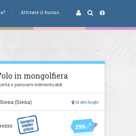
na?
Attivare il buono
olo in mongolfiera
bertà e panorami indimenticabili
 Siena (Siena)
26 altri luoghi
*
rezzo
299,-