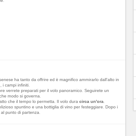
e:
io senese ha tanto da offrire ed è magnifico ammirarlo dall'alto in
, i campi infiniti.
ttore verrete preparati per il volo panoramico. Seguirete un
n che modo si governa.
patto che il tempo lo permetta. Il volo dura
circa un'ora
.
izioso spuntino e una bottiglia di vino per festeggiare. Dopo i
 al punto di partenza.