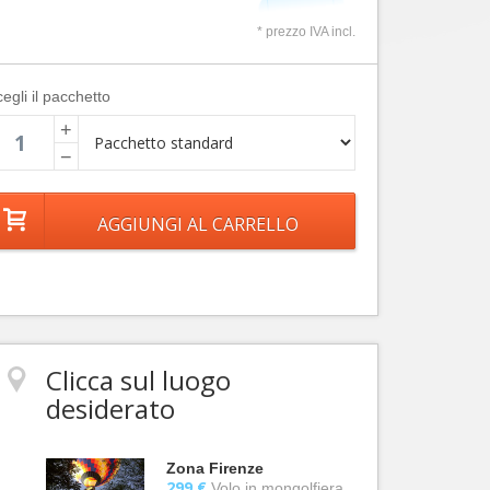
* prezzo IVA incl.
egli il pacchetto
+
−
Clicca sul luogo
desiderato
Zona Firenze
299 €
Volo in mongolfiera