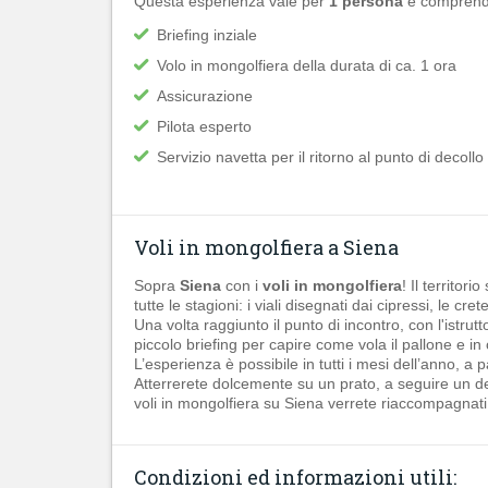
Questa esperienza vale per
1 persona
e comprend
Briefing inziale
Volo in mongolfiera della durata di ca. 1 ora
Assicurazione
Pilota esperto
Servizio navetta per il ritorno al punto di decollo
Voli in mongolfiera a Siena
Sopra
Siena
con i
voli in mongolfiera
! Il territor
tutte le stagioni: i viali disegnati dai cipressi, le crete
Una volta raggiunto il punto di incontro, con l'istru
piccolo briefing per capire come vola il pallone e i
L’esperienza è possibile in tutti i mesi dell’anno, a 
Atterrerete dolcemente su un prato, a seguire un del
voli in mongolfiera su Siena verrete riaccompagnati
Condizioni ed informazioni utili: