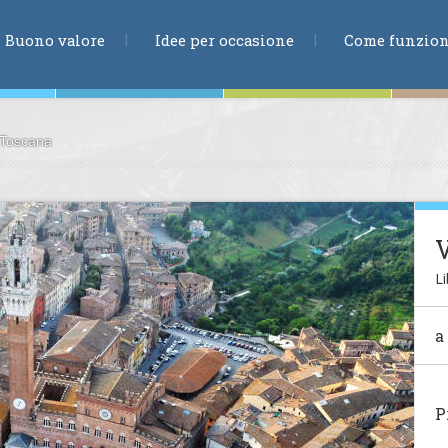
RICERCA
Buono valore
Idee per occasione
Come funzio
>Toscana
ne
V
Li
te
a
ia
P