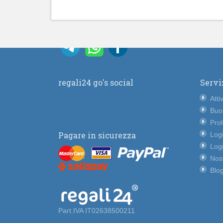
regali24 go's social
Servi
Atti
Buo
Pro
Pagare in sicurezza
Logi
Logi
Nost
Blog
Part.IVA IT02638500211