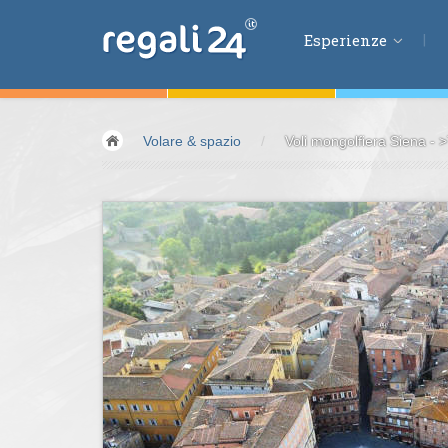
Esperienze
Esperienze
Volare & spazio
/
Voli mongolfiera Siena - 
Volare &
spazio
Guidare &
motori
Avventura &
azio
Sport &
fitness
Mangiare &
bere
Benessere &
salu
Acqua &
vento
Lifestyle &
fantas
Kids &
Family
Pernottamenti