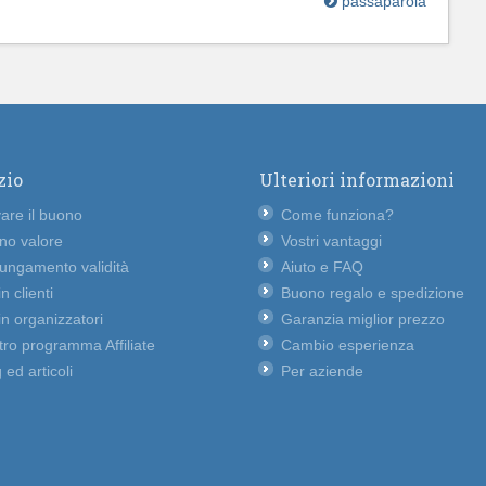
passaparola
zio
Ulteriori informazioni
vare il buono
Come funziona?
no valore
Vostri vantaggi
lungamento validità
Aiuto e FAQ
n clienti
Buono regalo e spedizione
n organizzatori
Garanzia miglior prezzo
ro programma Affiliate
Cambio esperienza
 ed articoli
Per aziende