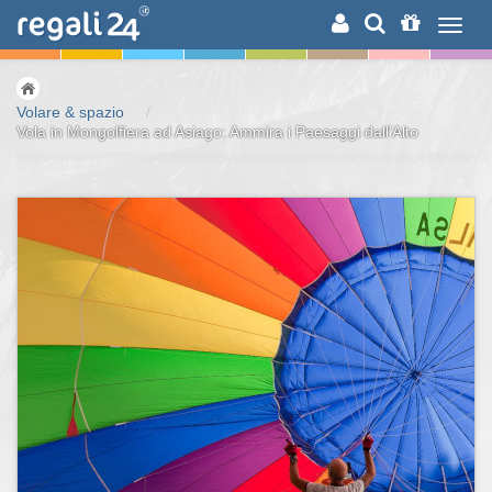
RICERCA
Volare & spazio
/
Vola in Mongolfiera ad Asiago: Ammira i Paesaggi dall'Alto