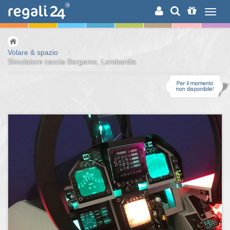
RICERCA
Volare & spazio
/
Simulatore caccia Bergamo, Lombardia