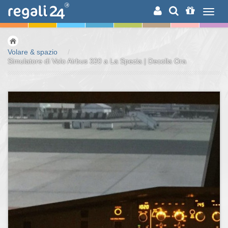
RICERCA
Volare & spazio
/
Simulatore di Volo Airbus 320 a La Spezia | Decolla Ora