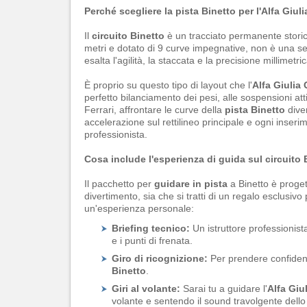
Perché scegliere la pista Binetto per l'Alfa Giul
Il
circuito Binetto
è un tracciato permanente storic
metri e dotato di 9 curve impegnative, non è una se
esalta l'agilità, la staccata e la precisione millimetric
È proprio su questo tipo di layout che l'
Alfa Giulia
perfetto bilanciamento dei pesi, alle sospensioni at
Ferrari, affrontare le curve della
pista Binetto
diven
accelerazione sul rettilineo principale e ogni inseri
professionista.
Cosa include l'esperienza di guida sul circuito 
Il pacchetto per
guidare in pista
a Binetto è proget
divertimento, sia che si tratti di un regalo esclusiv
un'esperienza personale:
Briefing tecnico:
Un istruttore professionista
e i punti di frenata.
Giro di ricognizione:
Per prendere confidenz
Binetto
.
Giri al volante:
Sarai tu a guidare l'
Alfa Giu
volante e sentendo il sound travolgente dello