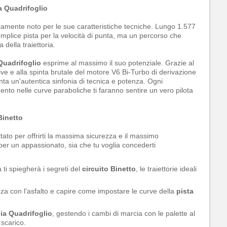
ia Quadrifoglio
amente noto per le sue caratteristiche tecniche. Lungo 1.577
mplice pista per la velocità di punta, ma un percorso che
a della traiettoria.
 Quadrifoglio
esprime al massimo il suo potenziale. Grazie al
tive e alla spinta brutale del motore V6 Bi-Turbo di derivazione
ta un'autentica sinfonia di tecnica e potenza. Ogni
mento nelle curve paraboliche ti faranno sentire un vero pilota
Binetto
tato per offrirti la massima sicurezza e il massimo
o per un appassionato, sia che tu voglia concederti
 ti spiegherà i segreti del
circuito Binetto
, le traiettorie ideali
a con l'asfalto e capire come impostare le curve della
pista
lia Quadrifoglio
, gestendo i cambi di marcia con le palette al
 scarico.