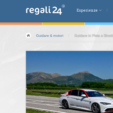
Esperienze
Esperienze
Guidare & motori
/
Guidare in Pista a Binett
Volare &
spazio
Guidare &
motori
Avventura &
azio
Sport &
fitness
Mangiare &
bere
Benessere &
salu
Acqua &
vento
Lifestyle &
fantas
Kids &
Family
Pernottamenti