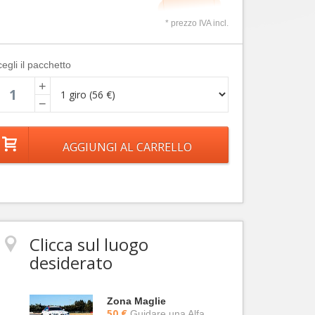
* prezzo IVA incl.
egli il pacchetto
+
−
Clicca sul luogo
desiderato
Zona Maglie
50 €
Guidare una Alfa