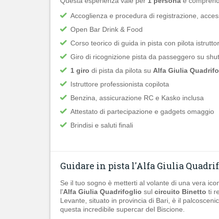
Questa esperienza vale per
1 persona
e comprend
Accoglienza e procedura di registrazione, access
Open Bar Drink & Food
Corso teorico di guida in pista con pilota istrutto
Giro di ricognizione pista da passeggero su shut
1 giro
di pista da pilota su
Alfa Giulia Quadrifo
Istruttore professionista copilota
Benzina, assicurazione RC e Kasko inclusa
Attestato di partecipazione e gadgets omaggio
Brindisi e saluti finali
Guidare in pista l'Alfa Giulia Quadrif
Se il tuo sogno è metterti al volante di una vera ico
l'
Alfa Giulia Quadrifoglio
sul
circuito Binetto
ti r
Levante, situato in provincia di Bari, è il palcoscen
questa incredibile supercar del Biscione.