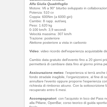
Alfa Giulia Quadrifoglio
Motore: V6 a 90° biturbo sviluppato in collaborazio
Potenza: 510 cv
Coppia: 600Nm (a 6000 giri)
Cambio: 8 rapp. aut/seq.
Peso: 1.620 kg
0-100 km/h: 3,9 secondi
Velocità massima: 307 km/h
Trazione: posteriore
Alettone posteriore a vista in carbonio
Video
: video ricordo dell'esperienza acquistabile d
Cambio data gratuito dell'evento fino a 20 giorni pri
permetterà di cambiare data fino al giorno prima pe
Assicurazione meteo
: l'esperienza si terrà anche
fondo stradale inagibile, l'organizzatore, al fine di 
annullare l'evento oppure proporre l'esperienza co
richiesta di rimborso alcuno. Con la sottoscrizione 
recuperato entro 6 mesi.
Accompagnatori
: con l'acquisto in loco del Pass
alla Pitlane, OpenBar, corso teorico di guida sportiv