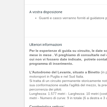
A vostra disposizione
Guanti e casco verranno forniti al guidatore pe
Ulteriori informazioni
Per le esperienze di guida su circuito, le date 
mese in mese . Vi preghiamo di consultarle nel 
cui non vi fossero date indicate, potrete contat
programma di inserimento.
L'Autodromo del Levante, situato a Binetto
(in p
motorsport in Puglia e nel Sud Italia.
Si tratta di un circuito permanente storicamente n
sua conformazione esalta l'agilità del mezzo, la prec
percorrenza dei piloti.
Lunghezza: 1.577 metri - Larghezza: 10 metri (costant
metri - Numero di curve: 9 in totale (6 a destra e 3 
Caratteristica vettura: