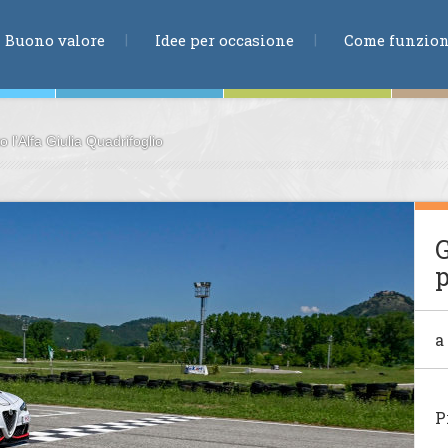
RICERCA
Buono valore
Idee per occasione
Come funzio
o l'Alfa Giulia Quadrifoglio
ne
G
p
te
a
ia
P