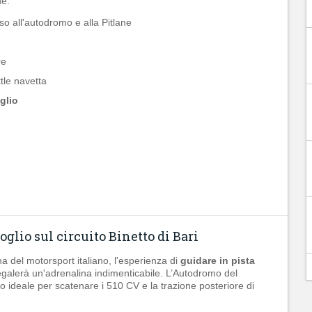
e:
o all'autodromo e alla Pitlane
re
tle navetta
glio
oglio sul circuito Binetto di Bari
na del motorsport italiano, l'esperienza di
guidare in pista
egalerà un'adrenalina indimenticabile. L’Autodromo del
ico ideale per scatenare i 510 CV e la trazione posteriore di