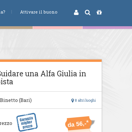
na?
Attivare il buono
uidare una Alfa Giulia in
ista
 Binetto (Bari)
8 altri luoghi
*
rezzo
da 56,-