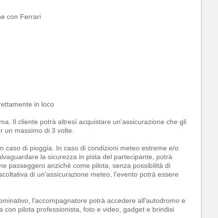
ne con Ferrari
irettamente in loco
ma. Il cliente potrà altresì acquistare un'assicurazione che gli
r un massimo di 3 volte.
 in caso di pioggia. In caso di condizioni meteo estreme e/o
salvaguardare la sicurezza in pista del partecipante, potrà
me passeggero anzichè come pilota, senza possibilità di
facoltativa di un'assicurazione meteo, l'evento potrà essere
 nominativo, l'accompagnatore potrà accedere all'autodromo e
a con pilota professionista, foto e video, gadget e brindisi