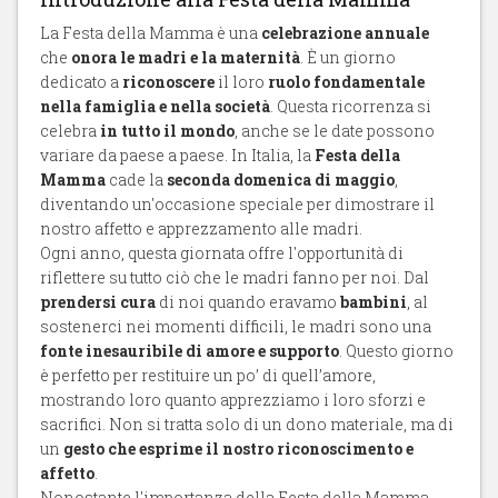
La Festa della Mamma è una
celebrazione annuale
che
onora le madri e la maternità
. È un giorno
dedicato a
riconoscere
il loro
ruolo fondamentale
nella famiglia e nella società
. Questa ricorrenza si
celebra
in tutto il mondo
, anche se le date possono
variare da paese a paese. In Italia, la
Festa della
Mamma
cade la
seconda domenica di maggio
,
diventando un'occasione speciale per dimostrare il
nostro affetto e apprezzamento alle madri.
Ogni anno, questa giornata offre l'opportunità di
riflettere su tutto ciò che le madri fanno per noi. Dal
prendersi cura
di noi quando eravamo
bambini
, al
sostenerci nei momenti difficili, le madri sono una
fonte inesauribile di amore e supporto
. Questo giorno
è perfetto per restituire un po’ di quell’amore,
mostrando loro quanto apprezziamo i loro sforzi e
sacrifici. Non si tratta solo di un dono materiale, ma di
un
gesto che esprime il nostro riconoscimento e
affetto
.
Nonostante l'importanza della Festa della Mamma,