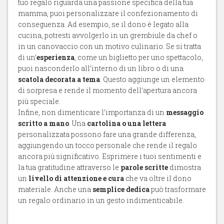
tuo regalo riguarda una passione specifica della tua
mamma, puoi personalizzare il confezionamento di
conseguenza. Ad esempio, se il dono è legato alla
cucina, potresti avvolgerlo in un grembiule da chef o
in un canovaccio con un motivo culinario. Se si tratta
di un’
esperienza
, come un biglietto per uno spettacolo,
puoi nasconderlo all’interno di un libro o di una
scatola decorata a tema
. Questo aggiunge un elemento
di sorpresa e rende il momento dell’apertura ancora
più speciale.
Infine, non dimenticare l’importanza di un
messaggio
scritto a mano
. Una
cartolina o una lettera
personalizzata possono fare una grande differenza,
aggiungendo un tocco personale che rende il regalo
ancora più significativo. Esprimere i tuoi sentimenti e
la tua gratitudine attraverso le
parole scritte
dimostra
un
livello di attenzione e cura
che va oltre il dono
materiale. Anche una
semplice dedica
può trasformare
un regalo ordinario in un gesto indimenticabile.