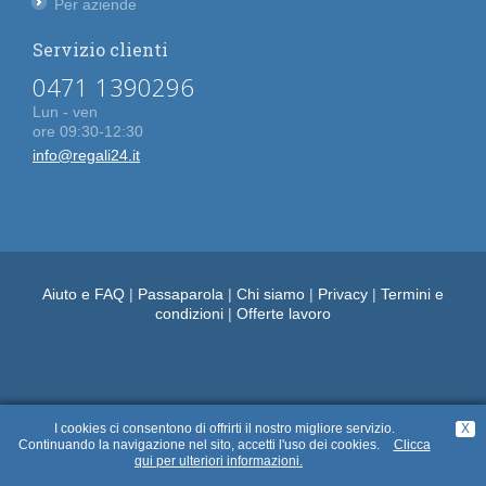
Per aziende
Servizio clienti
0471 1390296
Lun - ven
ore 09:30-12:30
info@regali24.it
Aiuto e FAQ
|
Passaparola
|
Chi siamo
|
Privacy
|
Termini e
condizioni
|
Offerte lavoro
Regali 24
Vedi nostri articoli per Festa della Mamma - regalo - idee regalo:
I cookies ci consentono di offrirti il nostro migliore servizio.
X
Le migliori idee regalo originali per la Festa della Mamma 2024
Continuando la navigazione nel sito, accetti l'uso dei cookies.
Clicca
Idee regalo per la festa della mamma 2021
qui per ulteriori informazioni.