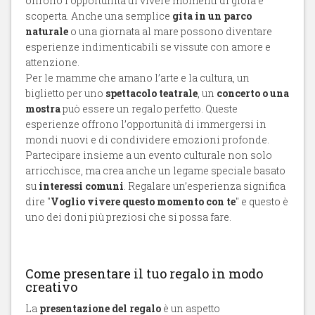
offrono l’opportunità di vivere momenti di gioia e
scoperta. Anche una semplice
gita in un parco
naturale
o una giornata al mare possono diventare
esperienze indimenticabili se vissute con amore e
attenzione.
Per le mamme che amano l’arte e la cultura, un
biglietto per uno
spettacolo teatrale
, un
concerto o una
mostra
può essere un regalo perfetto. Queste
esperienze offrono l’opportunità di immergersi in
mondi nuovi e di condividere emozioni profonde.
Partecipare insieme a un evento culturale non solo
arricchisce, ma crea anche un legame speciale basato
su
interessi comuni
. Regalare un’esperienza significa
dire "
Voglio vivere questo momento con te
" e questo è
uno dei doni più preziosi che si possa fare.
Come presentare il tuo regalo in modo
creativo
La
presentazione del regalo
è un aspetto