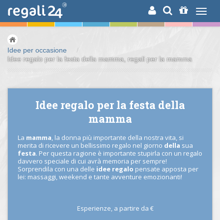
RICERCA
Idee per occasione
/
Idee regalo per la festa della mamma, regali per la mamma
Idee regalo per la festa della
mamma
La
mamma
, la donna più importante della nostra vita, si
merita di ricevere un bellissimo regalo nel giorno
della
sua
festa
. Per questa ragione è importante stupirla con un regalo
davvero speciale di cui avrà memoria per sempre!
Sorprendila con una delle
idee regalo
pensate apposta per
lei: massaggi, weekend e tante avventure emozionanti!
Esperienze,
a partire da
€