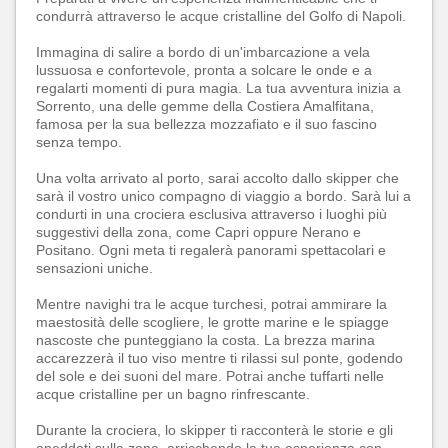
condurrà attraverso le acque cristalline del Golfo di Napoli.
Immagina di salire a bordo di un'imbarcazione a vela
lussuosa e confortevole, pronta a solcare le onde e a
regalarti momenti di pura magia. La tua avventura inizia a
Sorrento, una delle gemme della Costiera Amalfitana,
famosa per la sua bellezza mozzafiato e il suo fascino
senza tempo.
Una volta arrivato al porto, sarai accolto dallo skipper che
sarà il vostro unico compagno di viaggio a bordo. Sarà lui a
condurti in una crociera esclusiva attraverso i luoghi più
suggestivi della zona, come Capri oppure Nerano e
Positano. Ogni meta ti regalerà panorami spettacolari e
sensazioni uniche.
Mentre navighi tra le acque turchesi, potrai ammirare la
maestosità delle scogliere, le grotte marine e le spiagge
nascoste che punteggiano la costa. La brezza marina
accarezzerà il tuo viso mentre ti rilassi sul ponte, godendo
del sole e dei suoni del mare. Potrai anche tuffarti nelle
acque cristalline per un bagno rinfrescante.
Durante la crociera, lo skipper ti racconterà le storie e gli