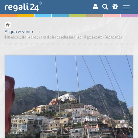
RICERCA
Acqua & vento
/
Crociera in barca a vela in esclusiva per 2 persone Sorrento