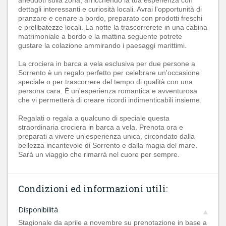
aneddoti sulla zona, arricchendo la tua esperienza con
dettagli interessanti e curiosità locali. Avrai l'opportunità di
pranzare e cenare a bordo, preparato con prodotti freschi
e prelibatezze locali. La notte la trascorrerete in una cabina
matrimoniale a bordo e la mattina seguente potrete
gustare la colazione ammirando i paesaggi marittimi.
La crociera in barca a vela esclusiva per due persone a
Sorrento è un regalo perfetto per celebrare un'occasione
speciale o per trascorrere del tempo di qualità con una
persona cara. È un'esperienza romantica e avventurosa
che vi permetterà di creare ricordi indimenticabili insieme.
Regalati o regala a qualcuno di speciale questa
straordinaria crociera in barca a vela. Prenota ora e
preparati a vivere un'esperienza unica, circondato dalla
bellezza incantevole di Sorrento e dalla magia del mare.
Sarà un viaggio che rimarrà nel cuore per sempre.
Condizioni ed informazioni utili:
Disponibilità
Stagionale da aprile a novembre su prenotazione in base a