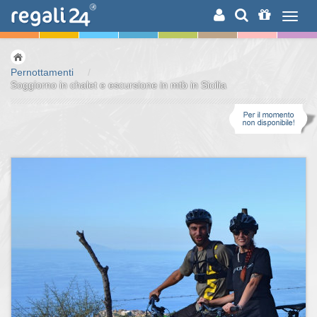
RICERCA
Pernottamenti
/
Soggiorno in chalet e escursione in mtb in Sicilia