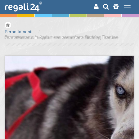
RICERCA
Pernottamenti
/
Pernottamento in Agritur con escursione Sleddog Trentino