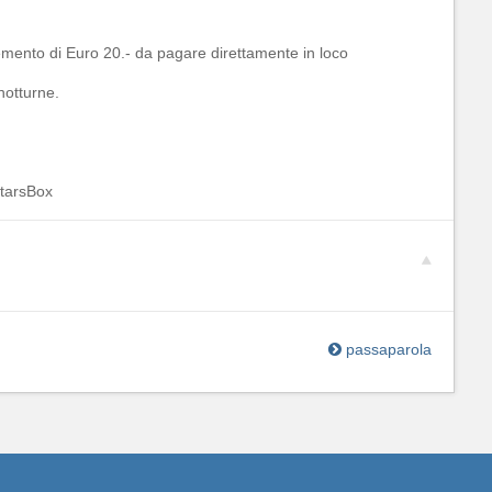
lemento di Euro 20.- da pagare direttamente in loco
notturne.
StarsBox
passaparola