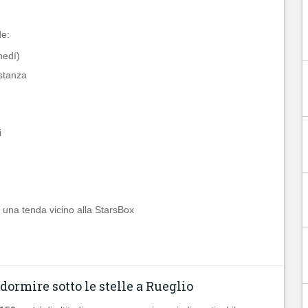
e:
nedí)
istanza
i
i una tenda vicino alla StarsBox
ormire sotto le stelle a Rueglio