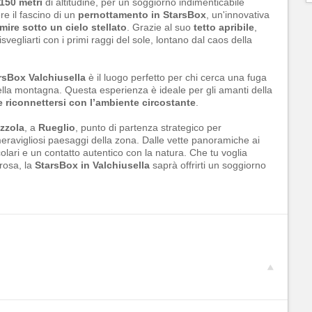
.150 metri
di altitudine, per un soggiorno indimenticabile
e il fascino di un
pernottamento in StarsBox
, un'innovativa
mire sotto un cielo stellato
. Grazie al suo
tetto apribile
,
isvegliarti con i primi raggi del sole, lontano dal caos della
rsBox Valchiusella
è il luogo perfetto per chi cerca una fuga
della montagna. Questa esperienza è ideale per gli amanti della
 e riconnettersi con l’ambiente circostante
.
zzola
, a
Rueglio
, punto di partenza strategico per
eravigliosi paesaggi della zona. Dalle vette panoramiche ai
olari e un contatto autentico con la natura. Che tu voglia
rosa, la
StarsBox in Valchiusella
saprà offrirti un soggiorno