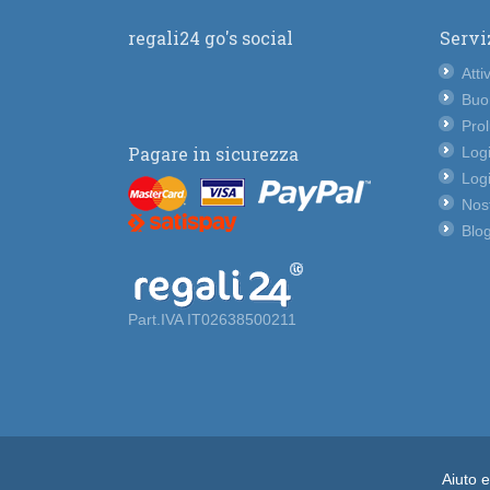
regali24 go's social
Servi
Atti
Buo
Pro
Pagare in sicurezza
Logi
Logi
Nost
Blog
Part.IVA IT02638500211
Aiuto 