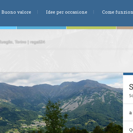
RICERCA
Buono valore
Idee per occasione
Come funzio
ueglio, Torino | regali24
ne
te
So
ia
a
Q