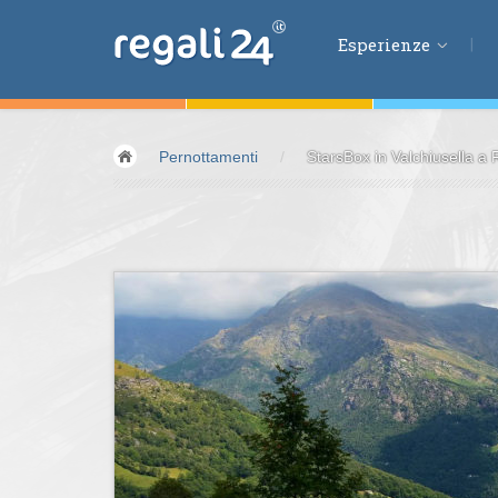
Esperienze
Esperienze
Pernottamenti
/
StarsBox in Valchiusella a R
Volare &
spazio
Guidare &
motori
Avventura &
azio
Sport &
fitness
Mangiare &
bere
Benessere &
salu
Acqua &
vento
Lifestyle &
fantas
Kids &
Family
Pernottamenti