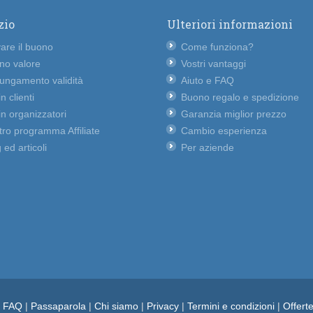
zio
Ulteriori informazioni
vare il buono
Come funziona?
no valore
Vostri vantaggi
lungamento validità
Aiuto e FAQ
n clienti
Buono regalo e spedizione
n organizzatori
Garanzia miglior prezzo
ro programma Affiliate
Cambio esperienza
 ed articoli
Per aziende
e FAQ
|
Passaparola
|
Chi siamo
|
Privacy
|
Termini e condizioni
|
Offert