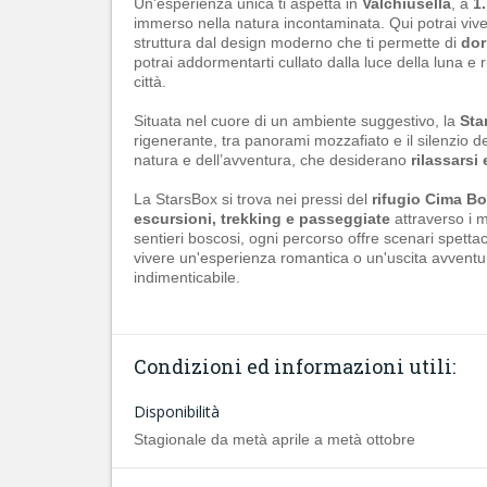
Un'esperienza unica ti aspetta in
Valchiusella
, a
1
immerso nella natura incontaminata. Qui potrai viver
struttura dal design moderno che ti permette di
dor
potrai addormentarti cullato dalla luce della luna e r
città.
Situata nel cuore di un ambiente suggestivo, la
Sta
rigenerante, tra panorami mozzafiato e il silenzio 
natura e dell’avventura, che desiderano
rilassarsi
La StarsBox si trova nei pressi del
rifugio Cima Bo
escursioni, trekking e passeggiate
attraverso i m
sentieri boscosi, ogni percorso offre scenari spettac
vivere un'esperienza romantica o un'uscita avventu
indimenticabile.
Condizioni ed informazioni utili:
Disponibilità
Stagionale da metà aprile a metà ottobre