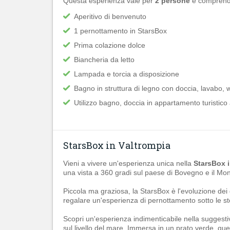
Questa esperienza vale per
2 persone
e comprend
Aperitivo di benvenuto
1 pernottamento in StarsBox
Prima colazione dolce
Biancheria da letto
Lampada e torcia a disposizione
Bagno in struttura di legno con doccia, lavabo, 
Utilizzo bagno, doccia in appartamento turistico
StarsBox in Valtrompia
Vieni a vivere un'esperienza unica nella
StarsBox i
una vista a 360 gradi sul paese di Bovegno e il Mont
Piccola ma graziosa, la StarsBox è l'evoluzione dei gia
regalare un'esperienza di pernottamento sotto le stel
Scopri un'esperienza indimenticabile nella suggest
sul livello del mare. Immersa in un prato verde, que