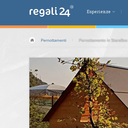
Esperienze
Esperienze
Pernottamenti
/
Pernottamento in StarsBox 
Volare &
spazio
Guidare &
motori
Avventura &
azio
Sport &
fitness
Mangiare &
bere
Benessere &
salu
Acqua &
vento
Lifestyle &
fantas
Kids &
Family
Pernottamenti