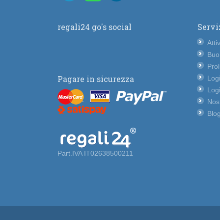
regali24 go's social
Servi
Atti
Buo
Pro
Pagare in sicurezza
Logi
Logi
Nost
Blog
Part.IVA IT02638500211