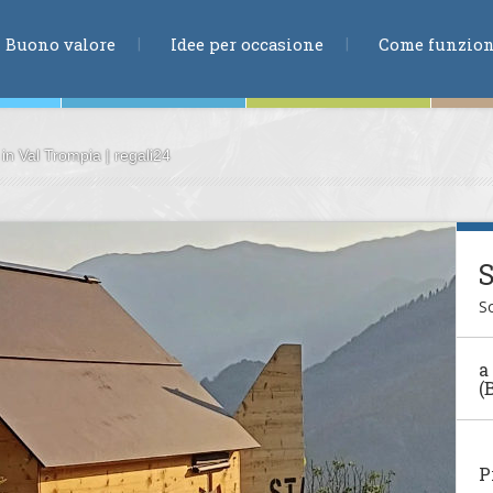
RICERCA
Buono valore
Idee per occasione
Come funzio
in Val Trompia | regali24
ne
So
te
a
(
ia
P