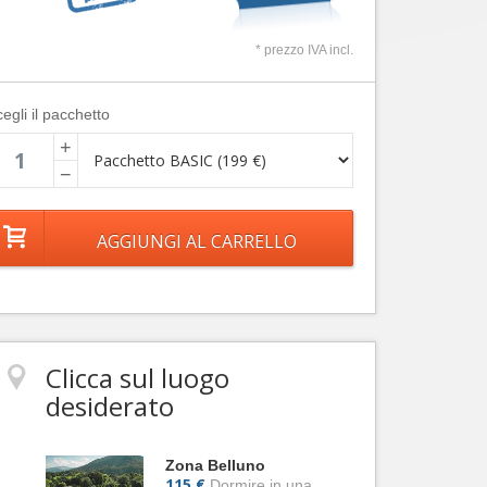
* prezzo IVA incl.
egli il pacchetto
+
−
Clicca sul luogo
desiderato
Zona Belluno
115 €
Dormire in una