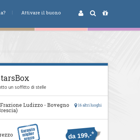
na?
Attivare il buono
StarsBox
tto un soffitto di stelle
 Frazione Ludizzo - Bovegno
16 altri luoghi
Brescia)
*
da 199,-
rezzo