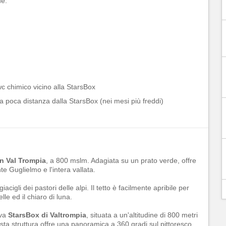
e:
wc chimico vicino alla StarsBox
 a poca distanza dalla StarsBox (nei mesi più freddi)
n Val Trompia
, a 800 mslm. Adagiata su un prato verde, offre
e Guglielmo e l'intera vallata.
cigli dei pastori delle alpi. Il tetto è facilmente apribile per
le ed il chiaro di luna.
iva
StarsBox di Valtrompia
, situata a un'altitudine di 800 metri
sta struttura offre una panoramica a 360 gradi sul pittoresco