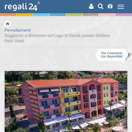
RICERCA
Pernottamenti
/
Soggiorno a Brenzone sul Lago di Garda presso Belfiore
Park Hotel