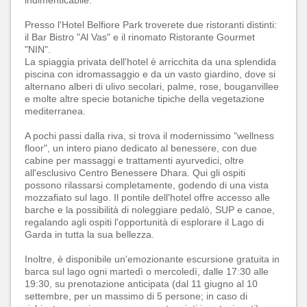
indimenticabile.
Presso l'Hotel Belfiore Park troverete due ristoranti distinti:
il Bar Bistro "Al Vas" e il rinomato Ristorante Gourmet
"NIN".
La spiaggia privata dell'hotel è arricchita da una splendida
piscina con idromassaggio e da un vasto giardino, dove si
alternano alberi di ulivo secolari, palme, rose, bouganvillee
e molte altre specie botaniche tipiche della vegetazione
mediterranea.
A pochi passi dalla riva, si trova il modernissimo "wellness
floor", un intero piano dedicato al benessere, con due
cabine per massaggi e trattamenti ayurvedici, oltre
all'esclusivo Centro Benessere Dhara. Qui gli ospiti
possono rilassarsi completamente, godendo di una vista
mozzafiato sul lago. Il pontile dell'hotel offre accesso alle
barche e la possibilità di noleggiare pedalò, SUP e canoe,
regalando agli ospiti l'opportunità di esplorare il Lago di
Garda in tutta la sua bellezza.
Inoltre, è disponibile un'emozionante escursione gratuita in
barca sul lago ogni martedì o mercoledì, dalle 17:30 alle
19:30, su prenotazione anticipata (dal 11 giugno al 10
settembre, per un massimo di 5 persone; in caso di