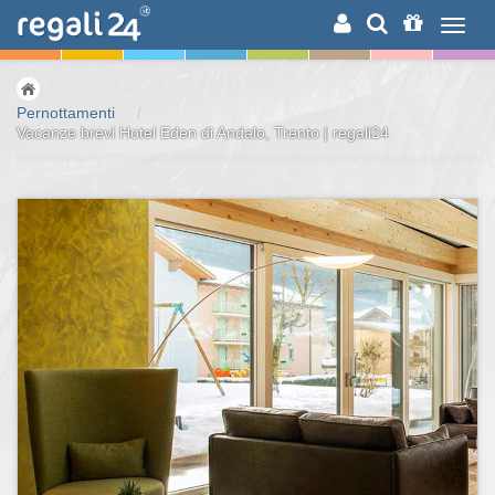
RICERCA
Pernottamenti
/
Vacanze brevi Hotel Eden di Andalo, Trento | regali24