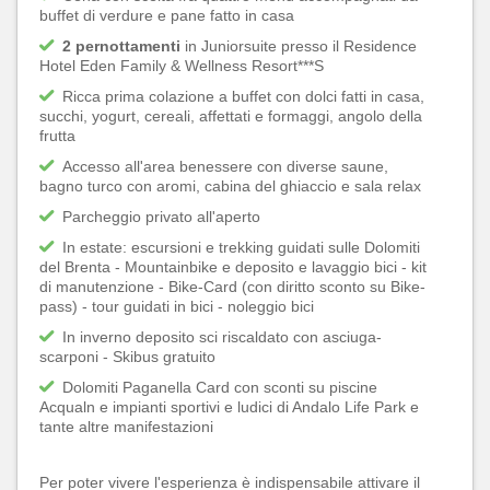
buffet di verdure e pane fatto in casa
2 pernottamenti
in Juniorsuite presso il Residence
Hotel Eden Family & Wellness Resort***S
Ricca prima colazione a buffet con dolci fatti in casa,
succhi, yogurt, cereali, affettati e formaggi, angolo della
frutta
Accesso all'area benessere con diverse saune,
bagno turco con aromi, cabina del ghiaccio e sala relax
Parcheggio privato all'aperto
In estate: escursioni e trekking guidati sulle Dolomiti
del Brenta - Mountainbike e deposito e lavaggio bici - kit
di manutenzione - Bike-Card (con diritto sconto su Bike-
pass) - tour guidati in bici - noleggio bici
In inverno deposito sci riscaldato con asciuga-
scarponi - Skibus gratuito
Dolomiti Paganella Card con sconti su piscine
Acqualn e impianti sportivi e ludici di Andalo Life Park e
tante altre manifestazioni
Per poter vivere l'esperienza è indispensabile attivare il