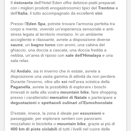
Il
ristorante
dell'Hotel Eden offre deliziosi piatti preparati
con i migliori prodotti enogastronomici tipici del
Trentino
e
dell'
Italia
, il tutto accompagnato da eccellenti
vini
.
Presso l'
Eden Spa
, potrete trovare l'armonia perfetta tra
corpo e mente, vivendo un'esperienza sensoriale e anti-
stress legata al territorio montano. In un ambiente
accogliente e rilassante, avrete a disposizione diverse
saune
, un
bagno turco
con aromi, una cabina del
ghiaccio, una doccia a cascata, una doccia fredda a
nebbia, un'area di riposo con
sale dell'Himalaya
e una
sala relax.
Ad
Andalo
, sia in inverno che in estate, avrete a
disposizione una vasta gamma di attività da non perdere.
Durante l'inverno, oltre allo
sci
nell'area sciistica della
Paganella
, avrete la possibilità di esplorare i boschi
innevati in sella alla vostra
mountain bike
, fare shopping
presso i caratteristici
mercatini di Natale
o partecipare a
degustazioni
e
spettacoli culinari
all'
Eurochocolate
.
D'estate, invece, la zona è ideale per
escursioni
e
passeggiate, per esplorare sentieri con panorami
mozzafiato in bicicletta o
mountain bike
, grazie ai più di
400 km di piste ciclabili
di tutti i livelli nel cuore delle