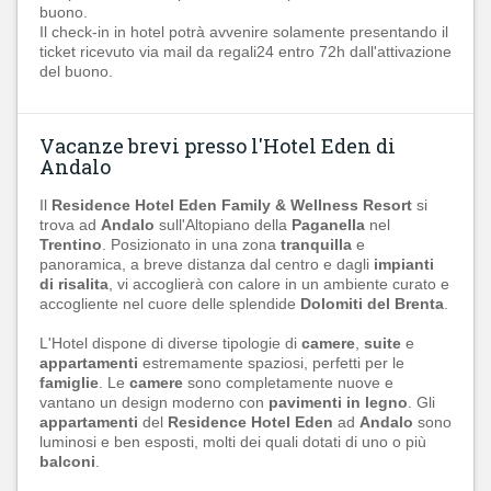
buono.
Il check-in in hotel potrà avvenire solamente presentando il
ticket ricevuto via mail da regali24 entro 72h dall'attivazione
del buono.
Vacanze brevi presso l'Hotel Eden di
Andalo
Il
Residence Hotel Eden Family & Wellness Resort
si
trova ad
Andalo
sull'Altopiano della
Paganella
nel
Trentino
. Posizionato in una zona
tranquilla
e
panoramica, a breve distanza dal centro e dagli
impianti
di risalita
, vi accoglierà con calore in un ambiente curato e
accogliente nel cuore delle splendide
Dolomiti del Brenta
.
L'Hotel dispone di diverse tipologie di
camere
,
suite
e
appartamenti
estremamente spaziosi, perfetti per le
famiglie
. Le
camere
sono completamente nuove e
vantano un design moderno con
pavimenti in legno
. Gli
appartamenti
del
Residence Hotel Eden
ad
Andalo
sono
luminosi e ben esposti, molti dei quali dotati di uno o più
balconi
.