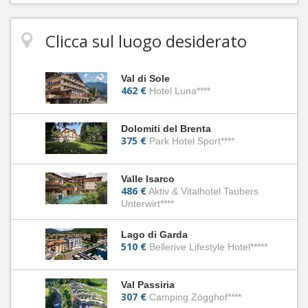
Clicca sul luogo desiderato
Val di Sole
462 €
Hotel Luna****
Dolomiti del Brenta
375 €
Park Hotel Sport****
Valle Isarco
486 €
Aktiv & Vitalhotel Taubers
Unterwirt****
Lago di Garda
510 €
Bellerive Lifestyle Hotel*****
Val Passiria
307 €
Camping Zögghof****