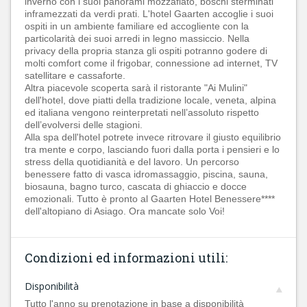
inverno con i suoi panorami mozzafiato, boschi sterminati
inframezzati da verdi prati. L'hotel Gaarten accoglie i suoi
ospiti in un ambiente familiare ed accogliente con la
particolarità dei suoi arredi in legno massiccio. Nella
privacy della propria stanza gli ospiti potranno godere di
molti comfort come il frigobar, connessione ad internet, TV
satellitare e cassaforte.
Altra piacevole scoperta sarà il ristorante "Ai Mulini"
dell'hotel, dove piatti della tradizione locale, veneta, alpina
ed italiana vengono reinterpretati nell’assoluto rispetto
dell’evolversi delle stagioni.
Alla spa dell'hotel potrete invece ritrovare il giusto equilibrio
tra mente e corpo, lasciando fuori dalla porta i pensieri e lo
stress della quotidianità e del lavoro. Un percorso
benessere fatto di vasca idromassaggio, piscina, sauna,
biosauna, bagno turco, cascata di ghiaccio e docce
emozionali. Tutto è pronto al Gaarten Hotel Benessere****
dell'altopiano di Asiago. Ora mancate solo Voi!
Condizioni ed informazioni utili:
Disponibilità
Tutto l'anno su prenotazione in base a disponibilità