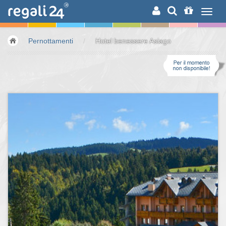
RICERCA
Pernottamenti
/
Hotel benessere Asiago