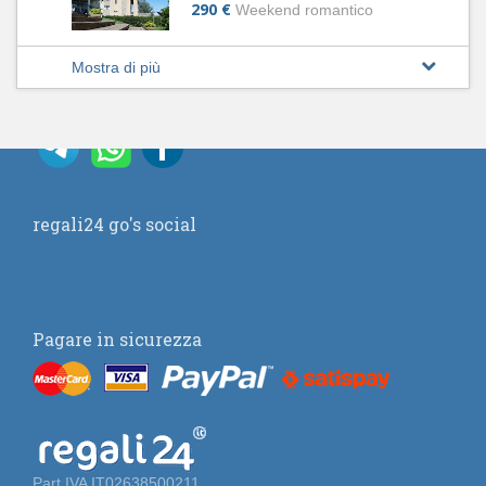
290 €
Weekend romantico
Mostra di più
regali24 go's social
Pagare in sicurezza
Part.IVA IT02638500211