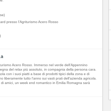
e:
use)
ard presso l'Agriturismo Acero Rosso
)
na
iturismo Acero Rosso. Immerso nel verde dell'Appennino
segna del relax più assoluto, in compagnia della persona cara.
ola con i suoi piatti a base di prodotti tipici della zona e di
 liberamente tutto l'anno sui vasti prati dell'azienda agricola.
ia di amici, un week end romantico in Emilia Romagna sarà