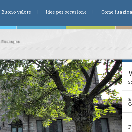
RICERCA
Buono valore
Idee per occasione
Come funzio
ia Romagna
ne
S
te
a
C
ia
P