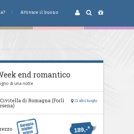
na?
Attivare il buono
Week end romantico
ogno di una notte
 Civitella di Romagna (Forlì
12 altri luoghi
esena)
*
rezzo
189,-