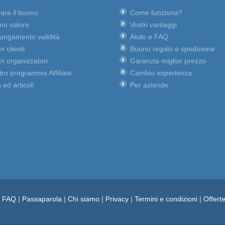
vare il buono
Come funziona?
no valore
Vostri vantaggi
lungamento validità
Aiuto e FAQ
n clienti
Buono regalo e spedizione
n organizzatori
Garanzia miglior prezzo
ro programma Affiliate
Cambio esperienza
 ed articoli
Per aziende
e FAQ
|
Passaparola
|
Chi siamo
|
Privacy
|
Termini e condizioni
|
Offert