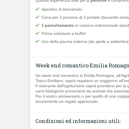
Questa esperienza vale per
2 persone
e comprend
Aperitivo di benvenuto
Cena per 2 persone di 3 portate (bevande escl
1 pernottamento
in camera matrimoniale stand
Prima colazione a buffet
Uso della piscina esterna (da aprile a settembre
Week end romantico Emilia Romag
Un week end romantico in Emilia Romagna, all'Agr
Tosco-Emiliano, saprà regalarvi un soggiorno all'in
Il ristorante dell'agriturismo saprà prendervi per la g
carni biologiche provenienti da animali che pascolano
Per il vostro anniversario o per quello di una copp
sicuramente un regalo apprezzato.
Condizioni ed informazioni utili: