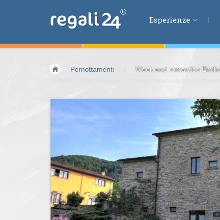
Esperienze
Esperienze
Pernottamenti
/
Week end romantico Emil
Volare &
spazio
Guidare &
motori
Avventura &
azio
Sport &
fitness
Mangiare &
bere
Benessere &
salu
Acqua &
vento
Lifestyle &
fantas
Kids &
Family
Pernottamenti