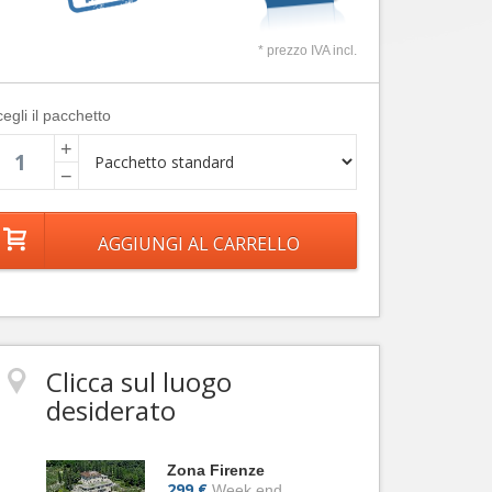
* prezzo IVA incl.
egli il pacchetto
+
−
Clicca sul luogo
desiderato
Zona Firenze
299 €
Week end