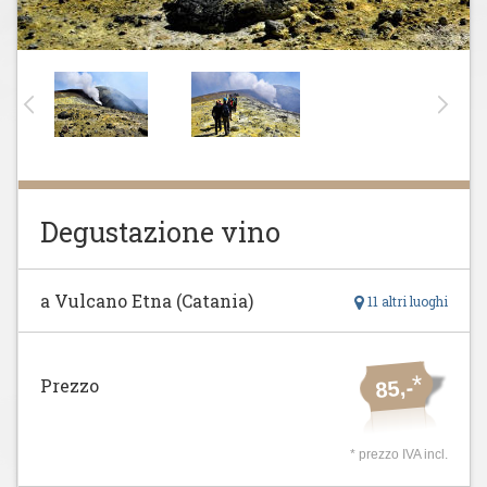
Degustazione vino
a Vulcano Etna (Catania)
11 altri luoghi
*
Prezzo
85,-
* prezzo IVA incl.