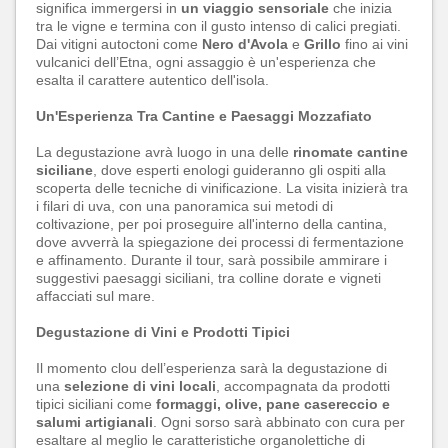
significa immergersi in
un viaggio sensoriale
che inizia
tra le vigne e termina con il gusto intenso di calici pregiati.
Dai vitigni autoctoni come
Nero d'Avola
e
Grillo
fino ai vini
vulcanici dell’Etna, ogni assaggio è un'esperienza che
esalta il carattere autentico dell'isola.
Un'Esperienza Tra Cantine e Paesaggi Mozzafiato
La degustazione avrà luogo in una delle
rinomate cantine
siciliane
, dove esperti enologi guideranno gli ospiti alla
scoperta delle tecniche di vinificazione. La visita inizierà tra
i filari di uva, con una panoramica sui metodi di
coltivazione, per poi proseguire all'interno della cantina,
dove avverrà la spiegazione dei processi di fermentazione
e affinamento. Durante il tour, sarà possibile ammirare i
suggestivi paesaggi siciliani, tra colline dorate e vigneti
affacciati sul mare.
Degustazione di Vini e Prodotti Tipici
Il momento clou dell’esperienza sarà la degustazione di
una
selezione di vini locali
, accompagnata da prodotti
tipici siciliani come
formaggi, olive, pane casereccio e
salumi artigianali
. Ogni sorso sarà abbinato con cura per
esaltare al meglio le caratteristiche organolettiche di