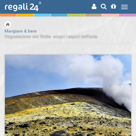
RICERCA
Mangiare & bere
/
Degustazione vini Sicilia: scopri i sapori dell'isola