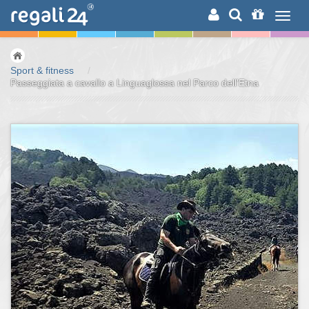
RICERCA
Sport & fitness
/
Passeggiata a cavallo a Linguaglossa nel Parco dell'Etna