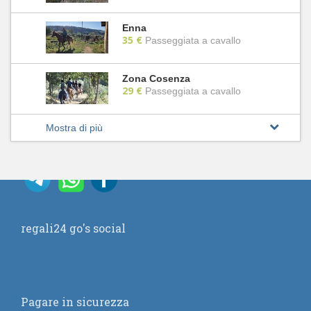
Enna
35 €
Passeggiata a cavallo
Zona Cosenza
29 €
Passeggiata a cavallo
Mostra di più
regali24 go's social
Pagare in sicurezza