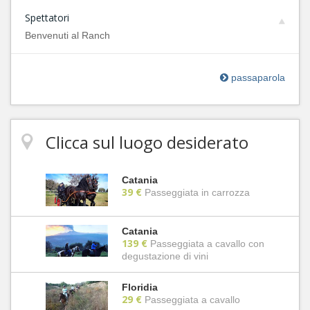
Spettatori
Benvenuti al Ranch
passaparola
Clicca sul luogo desiderato
Catania
39 €
Passeggiata in carrozza
Catania
139 €
Passeggiata a cavallo con
degustazione di vini
Floridia
29 €
Passeggiata a cavallo