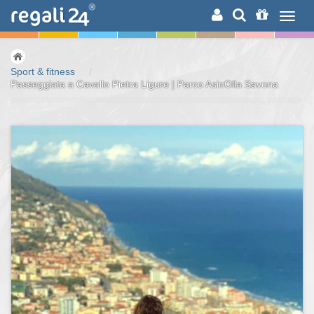
RICERCA
Sport & fitness
/
Passeggiata a Cavallo Pietra Ligure | Parco AsinOlla Savona