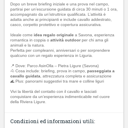
Dopo un breve briefing iniziale e una prova nel campo,
partirai per un’escursione guidata di circa 30 minuti o 1 ora,
accompagnato da un’istruttrice qualificata. L’attività è
adatta anche ai principianti e include cavallo addestrato,
casco, corpetto protettivo e copertura assicurativa.
Ideale come
idea regalo originale
a Savona, esperienza
romantica in coppia o
attività outdoor
per chi ama gli
animali e la natura.
Perfetta per compleanni, anniversari o per sorprendere
qualcuno con un regalo esperienza in Liguria.
📍 Dove: Parco AsinOlla – Pietra Ligure (Savona)
🐴 Cosa include: briefing, prova in campo,
passeggiata a
cavallo guidata
, attrezzatura completa e assicurazione
🌊 Plus: panorami suggestivi tra mare e colline liguri
Vivi la libertà del contatto con il cavallo e lasciati
conquistare da un’esperienza indimenticabile nel cuore
della Riviera Ligure.
Condizioni ed informazioni utili: