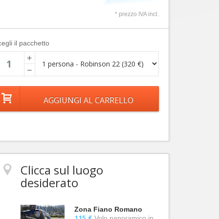
* prezzo IVA incl.
egli il pacchetto
+
−
Clicca sul luogo
desiderato
Zona Fiano Romano
115 €
Volo panoramico in