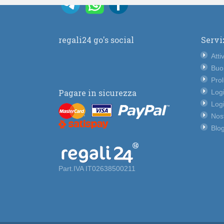
regali24 go's social
Servi
Atti
Buo
Pro
Pagare in sicurezza
Logi
Logi
Nost
Blog
Part.IVA IT02638500211