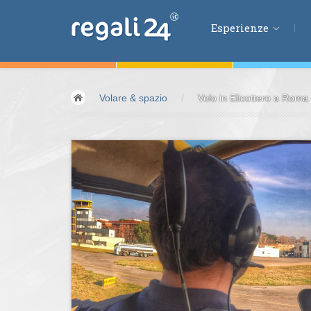
Esperienze
Esperienze
Volare & spazio
/
Volo in Elicottero a Roma 
Volare &
spazio
Guidare &
motori
Avventura &
azio
Sport &
fitness
Mangiare &
bere
Benessere &
salu
Acqua &
vento
Lifestyle &
fantas
Kids &
Family
Pernottamenti