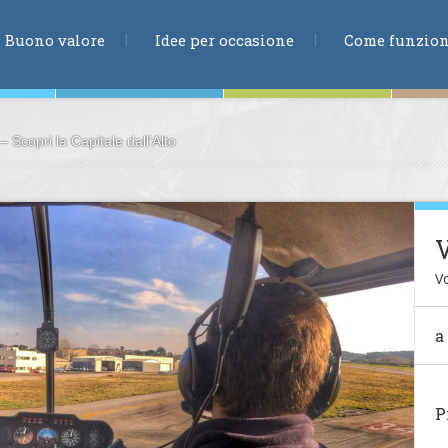
RICERCA
Buono valore
Idee per occasione
Come funzio
– Scopri la Capitale dall'Alto
ne
V
Vo
te
a
ia
P