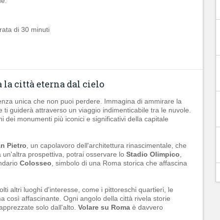
e:
rata di 30 minuti
la città eterna dal cielo
rienza unica che non puoi perdere. Immagina di ammirare la
ti guiderà attraverso un viaggio indimenticabile tra le nuvole.
i dei monumenti più iconici e significativi della capitale
an Pietro
, un capolavoro dell'architettura rinascimentale, che
 un'altra prospettiva, potrai osservare lo
Stadio Olimpico
,
endario
Colosseo
, simbolo di una Roma storica che affascina
ti altri luoghi d'interesse, come i pittoreschi quartieri, le
 così affascinante. Ogni angolo della città rivela storie
pprezzate solo dall'alto.
Volare su Roma
è davvero