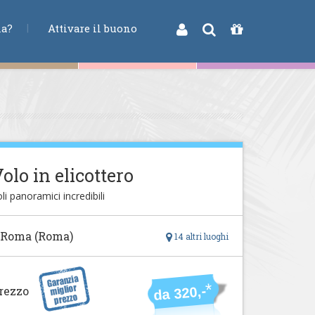
na?
Attivare il buono
olo in elicottero
li panoramici incredibili
 Roma (Roma)
14 altri luoghi
*
da 320,-
rezzo