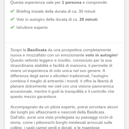
Questa esperienza vale per
1 persona
e comprende:
Briefing iniziale della durata di ca. 30 minuti
Volo in autogiro della durata di ca.
20 minuti
Istruttore esperto
Scopri la
Basilicata
da una prospettiva completamente
nuova e mozzafiato con un emozionante
volo in autogiro
!
Questo velivolo leggero e insolito, conosciuto per la sua
straordinaria stabilità e facilità di manovra, ti permette di
vivere un’esperienza di volo unica nel suo genere. A
differenza degli aerei o elicotteri tradizionali, l’autogiro
combina il meglio di entrambi i mondi: ti offre la libertà di
planare dolcemente nei cieli con una visione panoramica
eccezionale, mentre ti godi la tranquillità e il controllo che
questo mezzo garantisce.
Accompagnato da un pilota esperto, potrai sorvolare alcuni
dei luoghi più affascinanti e nascosti della Basilicata.
Dall’alto, avrai una vista privilegiata su paesaggi ricchi di
storia, come i pittoreschi borghi medievali arroccati sulle
colline, i vasti campi verdi e dorati, e le maestose