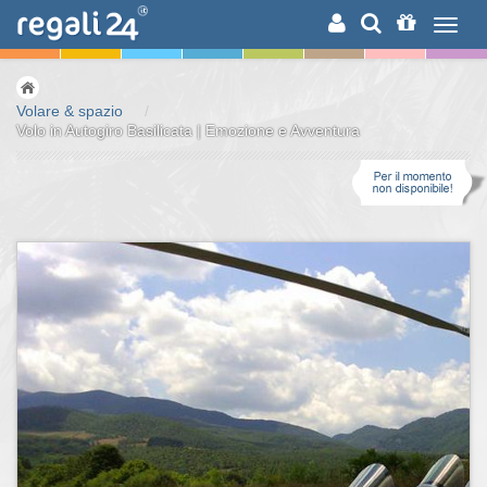
RICERCA
Volare & spazio
/
Volo in Autogiro Basilicata | Emozione e Avventura