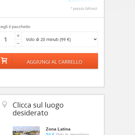
* prezzo IVA incl.
egli il pacchetto
+
−
Clicca sul luogo
desiderato
Zona Latina
94 €
Volo in aeroplano