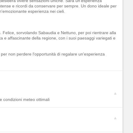
 desidera vivere sensazioni uniche. Sarà un'esperienza
intense e ricordi da conservare per sempre. Un dono ideale per
un'emozionante esperienza nei cieli.
 S. Felice, sorvolando Sabaudia e Nettuno, per poi rientrare alla
a e affascinante della regione, con i suoi paesaggi variegati e
 per non perdere l'opportunità di regalare un'esperienza
 e condizioni meteo ottimali