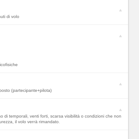
ti di volo
icofisiche
iposto (partecipante+pilota)
di temporali, venti forti, scarsa visibilità o condizioni che non
urezza, il volo verrà rimandato.