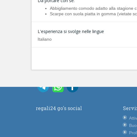
Da portare con sè:
Abbigliamento comodo adatto alla stagione ch
Scarpe con suola piatta in gomma (vietate sca
L'esperienza si svolge nelle lingue
Italiano
regali24 go's social
Servi
Atti
Buo
Pro