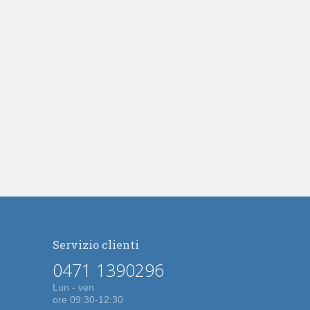
Servizio clienti
0471 1390296
Lun - ven
ore 09:30-12:30