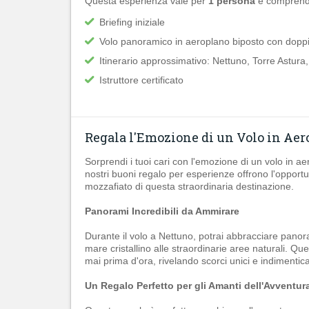
Questa esperienza vale per
1 persona
e comprend
Briefing iniziale
Volo panoramico in aeroplano biposto con doppi
Itinerario approssimativo: Nettuno, Torre Astura,
Istruttore certificato
Regala l'Emozione di un Volo in Ae
Sorprendi i tuoi cari con l'emozione di un volo in 
nostri buoni regalo per esperienze offrono l'opportun
mozzafiato di questa straordinaria destinazione.
Panorami Incredibili da Ammirare
Durante il volo a Nettuno, potrai abbracciare panor
mare cristallino alle straordinarie aree naturali. 
mai prima d'ora, rivelando scorci unici e indimenticab
Un Regalo Perfetto per gli Amanti dell'Avventur