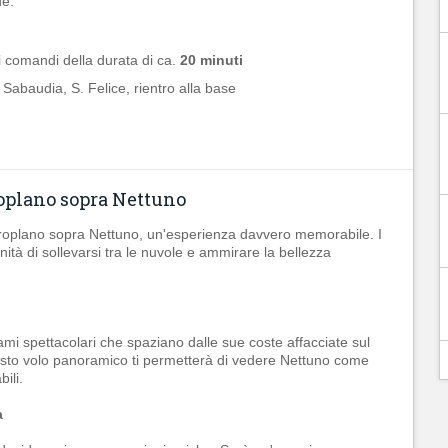
e:
 comandi della durata di ca.
20 minuti
 Sabaudia, S. Felice, rientro alla base
roplano sopra Nettuno
aeroplano sopra Nettuno, un'esperienza davvero memorabile. I
ità di sollevarsi tra le nuvole e ammirare la bellezza
ami spettacolari che spaziano dalle sue coste affacciate sul
Questo volo panoramico ti permetterà di vedere Nettuno come
ili.
a