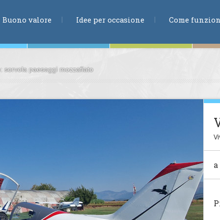
RICERCA
Buono valore
Idee per occasione
Come funzio
o: sorvola paesaggi mozzafiato
ne
V
Vi
te
a
ia
P