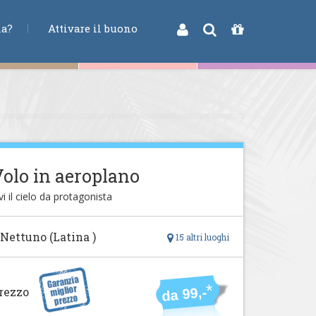
na?
Attivare il buono
olo in aeroplano
vi il cielo da protagonista
 Nettuno (Latina )
15 altri luoghi
*
rezzo
da 99,-