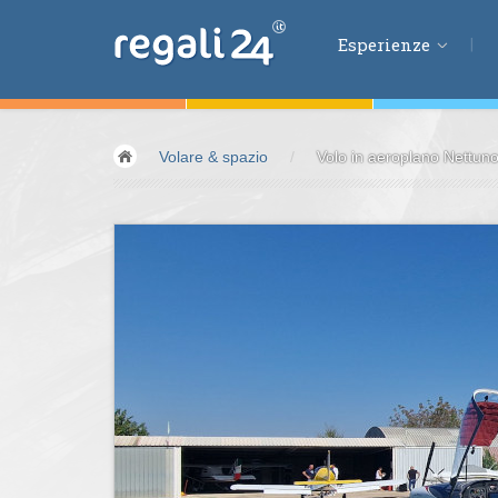
Esperienze
Esperienze
Volare & spazio
/
Volo in aeroplano Nettun
Volare &
spazio
Guidare &
motori
Avventura &
azio
Sport &
fitness
Mangiare &
bere
Benessere &
salu
Acqua &
vento
Lifestyle &
fantas
Kids &
Family
Pernottamenti