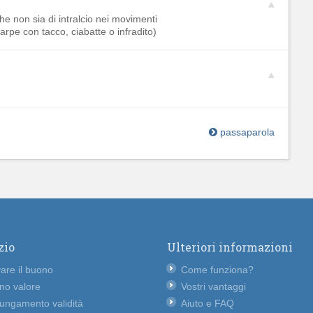
e non sia di intralcio nei movimenti
rpe con tacco, ciabatte o infradito)
passaparola
zio
Ulteriori informazioni
vare il buono
Come funziona?
no valore
Vostri vantaggi
lungamento validità
Aiuto e FAQ