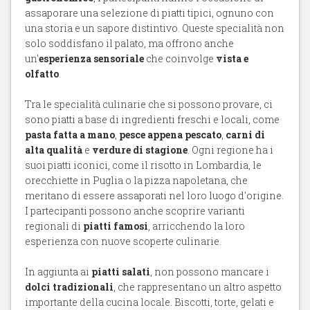
assaporare una selezione di piatti tipici, ognuno con
una storia e un sapore distintivo. Queste specialità non
solo soddisfano il palato, ma offrono anche
un'
esperienza sensoriale
che coinvolge
vista e
olfatto
.
Tra le specialità culinarie che si possono provare, ci
sono piatti a base di ingredienti freschi e locali, come
pasta fatta a mano
,
pesce appena pescato
,
carni di
alta qualità
e
verdure di stagione
. Ogni regione ha i
suoi piatti iconici, come il risotto in Lombardia, le
orecchiette in Puglia o la pizza napoletana, che
meritano di essere assaporati nel loro luogo d'origine.
I partecipanti possono anche scoprire varianti
regionali di
piatti famosi
, arricchendo la loro
esperienza con nuove scoperte culinarie.
In aggiunta ai
piatti salati
, non possono mancare i
dolci tradizionali
, che rappresentano un altro aspetto
importante della cucina locale. Biscotti, torte, gelati e