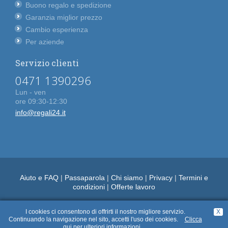
Buono regalo e spedizione
Garanzia miglior prezzo
Cambio esperienza
Per aziende
Servizio clienti
0471 1390296
Lun - ven
ore 09:30-12:30
info@regali24.it
Aiuto e FAQ
|
Passaparola
|
Chi siamo
|
Privacy
|
Termini e
condizioni
|
Offerte lavoro
I cookies ci consentono di offrirti il nostro migliore servizio.
X
Continuando la navigazione nel sito, accetti l'uso dei cookies.
Clicca
qui per ulteriori informazioni.