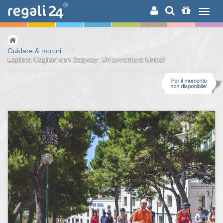
RICERCA
Guidare & motori
/
Esplora Cagliari con Segway: Un'avventura Unica!