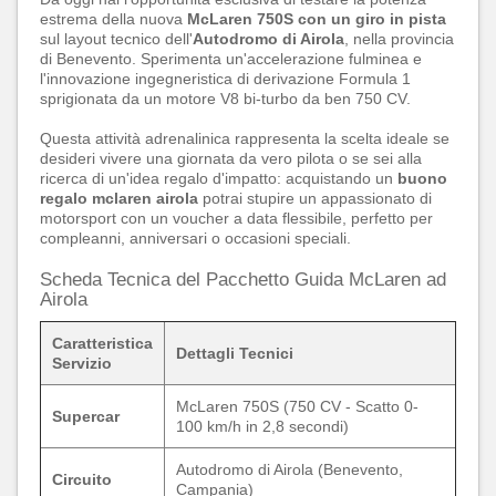
estrema della nuova
McLaren 750S con un giro in pista
sul layout tecnico dell'
Autodromo di Airola
, nella provincia
di Benevento. Sperimenta un'accelerazione fulminea e
l'innovazione ingegneristica di derivazione Formula 1
sprigionata da un motore V8 bi-turbo da ben 750 CV.
Questa attività adrenalinica rappresenta la scelta ideale se
desideri vivere una giornata da vero pilota o se sei alla
ricerca di un'idea regalo d'impatto: acquistando un
buono
regalo mclaren airola
potrai stupire un appassionato di
motorsport con un voucher a data flessibile, perfetto per
compleanni, anniversari o occasioni speciali.
Scheda Tecnica del Pacchetto Guida McLaren ad
Airola
Caratteristica
Dettagli Tecnici
Servizio
McLaren 750S (750 CV - Scatto 0-
Supercar
100 km/h in 2,8 secondi)
Autodromo di Airola (Benevento,
Circuito
Campania)