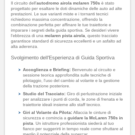
Il circuito dell'
autodromo airola mclaren 750s
è stato
progettato per esaltare le doti dinamiche delle auto ad alte
prestazioni. Le sue varianti miste e i tornanti tecnici
richiedono massima concentrazione, offrendo la
combinazione perfetta per affinare le tue traiettorie e
imparare i segreti della guida sportiva. Se desideri vivere
l'ebbrezza di una
mclaren pista airola
, questo tracciato
garantisce standard di sicurezza eccellenti e un asfalto ad
alta aderenza.
Svolgimento dell'Esperienza di Guida Sportiva
Accoglienza e Briefing:
Benvenuto al circuito e
sessione teorica approfondita sulle tecniche di
pilotaggio, l'uso del cambio al volante e la gestione
della trazione posteriore.
Studio del Tracciato:
Giro di perlustrazione iniziale
per analizzare i punti di corda, le zone di frenata e le
traiettorie ideali insieme allo staff tecnico.
Giri al Volante da Pilota:
Allaccia le cinture di
sicurezza e comincia a
guidare la McLaren 750s in
pista
. Un istruttore professionista siederà al tuo
fianco per suggerirti in tempo reale come sfruttare al
meglio il potenziale della supercar.