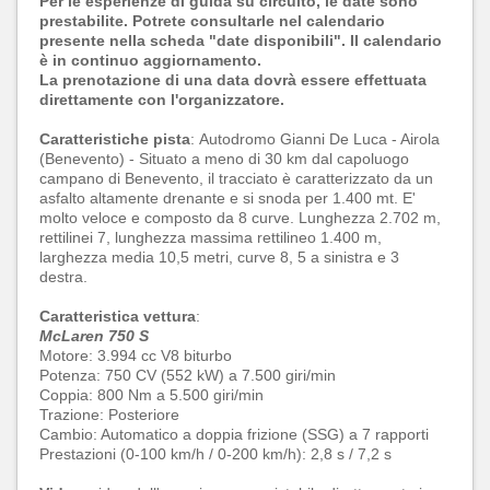
Per le esperienze di guida su circuito, le date sono
prestabilite. Potrete consultarle nel calendario
presente nella scheda "date disponibili". Il calendario
è in continuo aggiornamento.
La prenotazione di una data dovrà essere effettuata
direttamente con l'organizzatore.
Caratteristiche pista
: Autodromo Gianni De Luca - Airola
(Benevento) - Situato a meno di 30 km dal capoluogo
campano di Benevento, il tracciato è caratterizzato da un
asfalto altamente drenante e si snoda per 1.400 mt. E'
molto veloce e composto da 8 curve. Lunghezza 2.702 m,
rettilinei 7, lunghezza massima rettilineo 1.400 m,
larghezza media 10,5 metri, curve 8, 5 a sinistra e 3
destra.
Caratteristica vettura
:
McLaren 750 S
Motore: 3.994 cc V8 biturbo
Potenza: 750 CV (552 kW) a 7.500 giri/min
Coppia: 800 Nm a 5.500 giri/min
Trazione: Posteriore
Cambio: Automatico a doppia frizione (SSG) a 7 rapporti
Prestazioni (0-100 km/h / 0-200 km/h): 2,8 s / 7,2 s