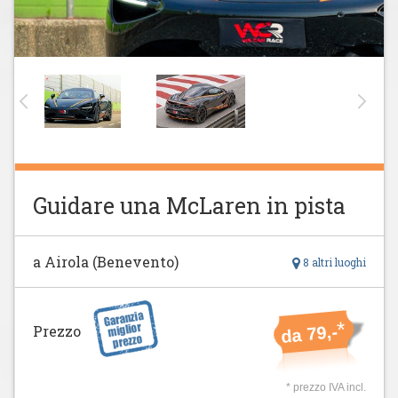
Guidare una McLaren in pista
a Airola (Benevento)
8 altri luoghi
*
Prezzo
da 79,-
* prezzo IVA incl.