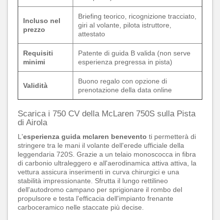
Briefing teorico, ricognizione tracciato,
Incluso nel
giri al volante, pilota istruttore,
prezzo
attestato
Requisiti
Patente di guida B valida (non serve
minimi
esperienza pregressa in pista)
Buono regalo con opzione di
Validità
prenotazione della data online
Scarica i 750 CV della McLaren 750S sulla Pista
di Airola
L'
esperienza guida mclaren benevento
ti permetterà di
stringere tra le mani il volante dell'erede ufficiale della
leggendaria 720S. Grazie a un telaio monoscocca in fibra
di carbonio ultraleggero e all'aerodinamica attiva attiva, la
vettura assicura inserimenti in curva chirurgici e una
stabilità impressionante. Sfrutta il lungo rettilineo
dell'autodromo campano per sprigionare il rombo del
propulsore e testa l'efficacia dell'impianto frenante
carboceramico nelle staccate più decise.