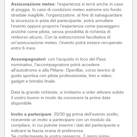
Assicurazione meteo
: l'esperienza si terrà anche in caso
di pioggia. In caso di condizioni meteo estreme e/o fondo
stradale inagibile, l'organizzatore, al fine di salvaguardare
la sicurezza in pista del partecipante, potrà annullare
l'evento oppure proporre l'esperienza come passeggero
anzichè come pilota, senza possibilità di richiesta di
rimborso alcuno. Con la sottoscrizione facoltativa di
un'assicurazione meteo, l'evento potrà essere recuperato
entro 6 mesi.
Accompagnatori
: con l'acquisto in loco del Pass
nominativo, l'accompagnatore potrà accedere
all'autodromo e alla Pitlane, OpenBar, corso teorico di
guida sportiva con pilota professionista, foto e video,
gadget e brindisi finale.
Data la grande richiesta, vi invitiamo a voler attivare subito
il vostro buono in modo da conoscere la prima data
disponibile.
Invito a partecipare
: 20/30 gg prima dell’evento scelto,
riceverete un invito a partecipare con un modulo da
compilare, in cui potrete inserire i dati del partecipante e
indicare la fascia oraria di preferenza.
Se confermerete la vostra presenza, 7 giorni prima