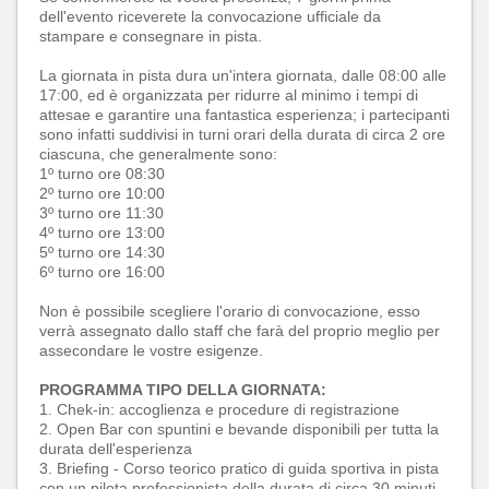
dell'evento riceverete la convocazione ufficiale da
stampare e consegnare in pista.
La giornata in pista dura un'intera giornata, dalle 08:00 alle
17:00, ed è organizzata per ridurre al minimo i tempi di
attesae e garantire una fantastica esperienza; i partecipanti
sono infatti suddivisi in turni orari della durata di circa 2 ore
ciascuna, che generalmente sono:
1º turno ore 08:30
2º turno ore 10:00
3º turno ore 11:30
4º turno ore 13:00
5º turno ore 14:30
6º turno ore 16:00
Non è possibile scegliere l'orario di convocazione, esso
verrà assegnato dallo staff che farà del proprio meglio per
assecondare le vostre esigenze.
PROGRAMMA TIPO DELLA GIORNATA:
1. Chek-in: accoglienza e procedure di registrazione
2. Open Bar con spuntini e bevande disponibili per tutta la
durata dell'esperienza
3. Briefing - Corso teorico pratico di guida sportiva in pista
con un pilota professionista della durata di circa 30 minuti,