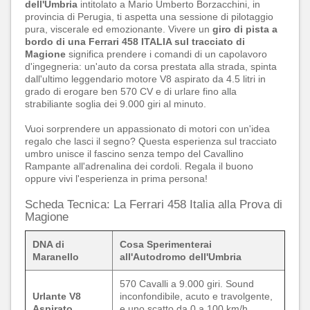
dell'Umbria
intitolato a Mario Umberto Borzacchini, in
provincia di Perugia, ti aspetta una sessione di pilotaggio
pura, viscerale ed emozionante. Vivere un
giro di pista a
bordo di una Ferrari 458 ITALIA sul tracciato di
Magione
significa prendere i comandi di un capolavoro
d'ingegneria: un'auto da corsa prestata alla strada, spinta
dall'ultimo leggendario motore V8 aspirato da 4.5 litri in
grado di erogare ben 570 CV e di urlare fino alla
strabiliante soglia dei 9.000 giri al minuto.
Vuoi sorprendere un appassionato di motori con un'idea
regalo che lasci il segno? Questa esperienza sul tracciato
umbro unisce il fascino senza tempo del Cavallino
Rampante all'adrenalina dei cordoli. Regala il buono
oppure vivi l'esperienza in prima persona!
Scheda Tecnica: La Ferrari 458 Italia alla Prova di
Magione
DNA di
Cosa Sperimenterai
Maranello
all'Autodromo dell'Umbria
570 Cavalli a 9.000 giri. Sound
Urlante V8
inconfondibile, acuto e travolgente,
Aspirato
e uno scatto da 0 a 100 km/h