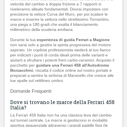
velocità del cambio a doppia frizione a 7 rapporti si
riveleranno alleate fondamentali. Dovrai impostare con
precisione la veloce Curva del Muro, per poi scalare le
marce e inserire la vettura nello strettissimo Tornantino,
una piega a 180 gradi che esalta il bilanciamento
millimetrico della scuderia emiliana.
Durante la tua
esperienza di guida Ferrari a Magione
non sarai solo a gestire la spinta progressiva del motore
aspirato. Un copilota professionista siederà al tuo fianco
per indicarti i punti di corda ideali prima delle varianti e
aiutarti a sfruttare i potenti freni carbo-ceramici. Acquisto il
pacchetto per
guidare una Ferrari 458 all'Autodromo
Borzacchini
, riscatta il codice online sul nostro portale e
preparati a sentire la sinfonia di Maranello che cresce alle
tue spalle sul rettilineo umbro.
Domande Frequenti
Dove si trovano le marce della Ferrari 458
Italia?
La Ferrari 458 Italia non ha una classica leva del cambio
sul tunnel centrale. Le marce si gestiscono in modalità
sportiva sequenziale attraverso i grandi paddle fissi (le