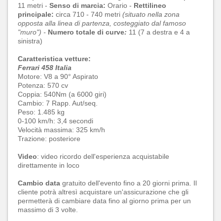
11 metri -
Senso di marcia:
Orario -
Rettilineo
principale:
circa 710 - 740 metri
(situato nella zona
opposta alla linea di partenza, costeggiato dal famoso
"muro") -
Numero totale di curve
:
11 (7 a destra e 4 a
sinistra)
Caratteristica vetture:
Ferrari 458 Italia
Motore: V8 a 90° Aspirato
Potenza: 570 cv
Coppia: 540Nm (a 6000 giri)
Cambio: 7 Rapp. Aut/seq.
Peso: 1.485 kg
0-100 km/h: 3,4 secondi
Velocità massima: 325 km/h
Trazione: posteriore
Video
: video ricordo dell'esperienza acquistabile
direttamente in loco
Cambio data
gratuito dell'evento fino a 20 giorni prima. Il
cliente potrà altresì acquistare un'assicurazione che gli
permetterà di cambiare data fino al giorno prima per un
massimo di 3 volte.