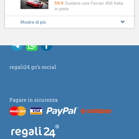
59 €
Guidare una Ferrari 458 Italia
in pista
Mostra di più
regali24 go's social
Pagare in sicurezza