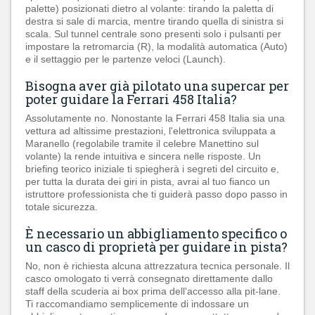
palette) posizionati dietro al volante: tirando la paletta di
destra si sale di marcia, mentre tirando quella di sinistra si
scala. Sul tunnel centrale sono presenti solo i pulsanti per
impostare la retromarcia (R), la modalità automatica (Auto)
e il settaggio per le partenze veloci (Launch).
Bisogna aver già pilotato una supercar per
poter guidare la Ferrari 458 Italia?
Assolutamente no. Nonostante la Ferrari 458 Italia sia una
vettura ad altissime prestazioni, l'elettronica sviluppata a
Maranello (regolabile tramite il celebre Manettino sul
volante) la rende intuitiva e sincera nelle risposte. Un
briefing teorico iniziale ti spiegherà i segreti del circuito e,
per tutta la durata dei giri in pista, avrai al tuo fianco un
istruttore professionista che ti guiderà passo dopo passo in
totale sicurezza.
È necessario un abbigliamento specifico o
un casco di proprietà per guidare in pista?
No, non è richiesta alcuna attrezzatura tecnica personale. Il
casco omologato ti verrà consegnato direttamente dallo
staff della scuderia ai box prima dell'accesso alla pit-lane.
Ti raccomandiamo semplicemente di indossare un