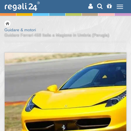
RICERCA
Guidare & motori
/
Guidare Ferrari 458 Italia a Magione in Umbria (Perugia)