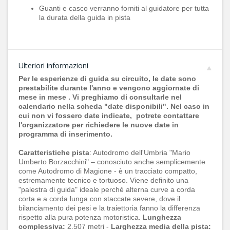
Guanti e casco verranno forniti al guidatore per tutta
la durata della guida in pista
Ulteriori informazioni
Per le esperienze di guida su circuito, le date sono
prestabilite durante l'anno e vengono aggiornate di
mese in mese . Vi preghiamo di consultarle nel
calendario nella scheda "date disponibili". Nel caso in
cui non vi fossero date indicate, potrete contattare
l'organizzatore per richiedere le nuove date in
programma di inserimento.
Caratteristiche pista
:
Autodromo dell'Umbria "Mario
Umberto Borzacchini" – conosciuto anche semplicemente
come Autodromo di Magione - è un t
racciato compatto,
estremamente tecnico e tortuoso. Viene definito una
"palestra di guida" ideale perché alterna curve a corda
corta e a corda lunga con staccate severe, dove il
bilanciamento dei pesi e la traiettoria fanno la differenza
rispetto alla pura potenza motoristica.
Lunghezza
complessiva:
2.507 metri -
Larghezza media della pista: