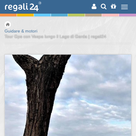
RICERCA
Guidare & motori
/
Tour Gps con Vespa lungo il Lago di Garda | regali24