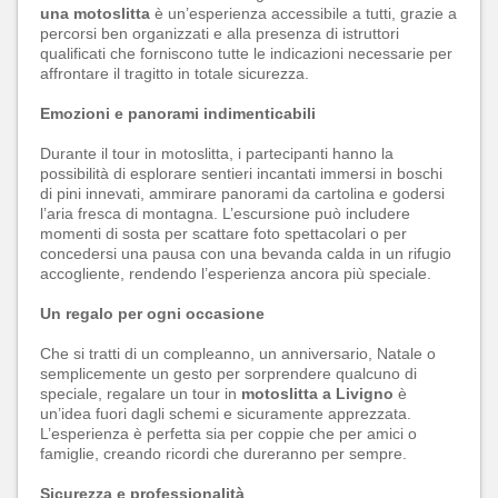
una motoslitta
è un’esperienza accessibile a tutti, grazie a
percorsi ben organizzati e alla presenza di istruttori
qualificati che forniscono tutte le indicazioni necessarie per
affrontare il tragitto in totale sicurezza.
Emozioni e panorami indimenticabili
Durante il tour in motoslitta, i partecipanti hanno la
possibilità di esplorare sentieri incantati immersi in boschi
di pini innevati, ammirare panorami da cartolina e godersi
l’aria fresca di montagna. L’escursione può includere
momenti di sosta per scattare foto spettacolari o per
concedersi una pausa con una bevanda calda in un rifugio
accogliente, rendendo l’esperienza ancora più speciale.
Un regalo per ogni occasione
Che si tratti di un compleanno, un anniversario, Natale o
semplicemente un gesto per sorprendere qualcuno di
speciale, regalare un tour in
motoslitta a Livigno
è
un’idea fuori dagli schemi e sicuramente apprezzata.
L’esperienza è perfetta sia per coppie che per amici o
famiglie, creando ricordi che dureranno per sempre.
Sicurezza e professionalità