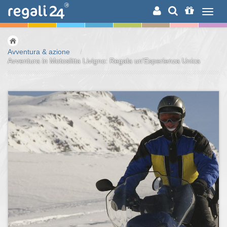
RICERCA
Avventura & azione
/
Avventura in Motoslitta Livigno: Regala un'Esperienza Unica