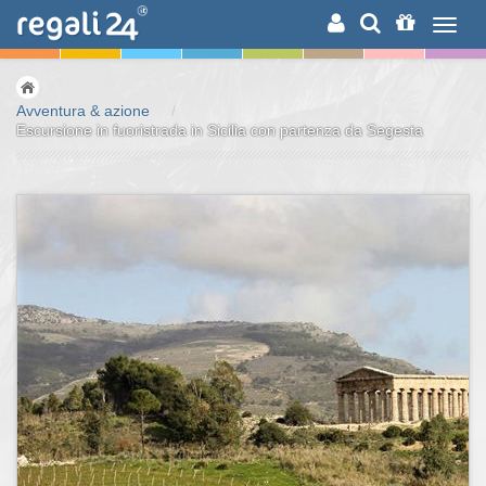
RICERCA
Avventura & azione
/
Escursione in fuoristrada in Sicilia con partenza da Segesta