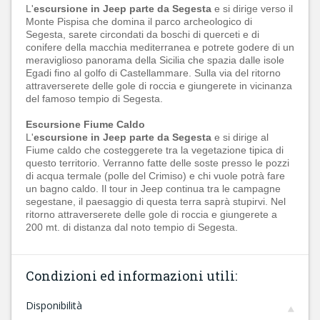
L'
escursione in Jeep parte da Segesta
e si dirige verso il
Monte Pispisa che domina il parco archeologico di
Segesta, sarete circondati da boschi di querceti e di
conifere della macchia mediterranea e potrete godere di un
meraviglioso panorama della Sicilia che spazia dalle isole
Egadi fino al golfo di Castellammare. Sulla via del ritorno
attraverserete delle gole di roccia e giungerete in vicinanza
del famoso tempio di Segesta.
Escursione Fiume Caldo
L'
escursione in Jeep parte da Segesta
e si dirige al
Fiume caldo che costeggerete tra la vegetazione tipica di
questo territorio. Verranno fatte delle soste presso le pozzi
di acqua termale (polle del Crimiso) e chi vuole potrà fare
un bagno caldo. Il tour in Jeep continua tra le campagne
segestane, il paesaggio di questa terra saprà stupirvi. Nel
ritorno attraverserete delle gole di roccia e giungerete a
200 mt. di distanza dal noto tempio di Segesta.
Condizioni ed informazioni utili:
Disponibilità