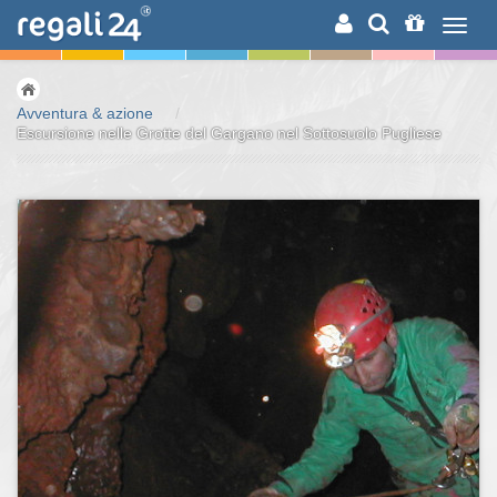
RICERCA
Avventura & azione
/
Escursione nelle Grotte del Gargano nel Sottosuolo Pugliese