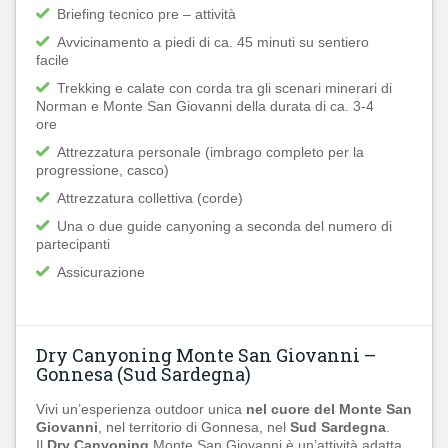
Briefing tecnico pre – attività
Avvicinamento a piedi di ca. 45 minuti su sentiero
facile
Trekking e calate con corda
tra gli scenari minerari di
Norman e Monte San Giovanni della durata di ca. 3-4
ore
Attrezzatura personale (imbrago completo per la
progressione, casco)
Attrezzatura collettiva (corde)
Una o due guide canyoning a seconda del numero di
partecipanti
Assicurazione
Dry Canyoning Monte San Giovanni –
Gonnesa (Sud Sardegna)
Vivi un’esperienza outdoor unica
nel cuore del Monte San
Giovanni
, nel territorio di Gonnesa, nel
Sud Sardegna
.
Il
Dry Canyoning
Monte San Giovanni è un’attività adatta