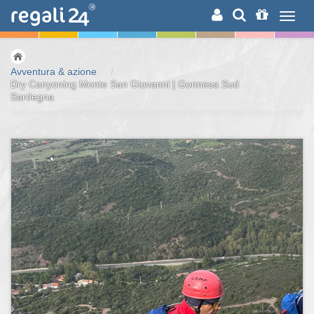
RICERCA
Avventura & azione
/
Dry Canyoning Monte San Giovanni | Gonnesa Sud
Sardegna