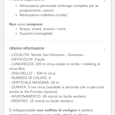
Attrezzatura personale (imbrago completo per la
progressione, casco)
Attrezzatura collettiva (corde)
Non
sono
compresi
:
Acqua, snack, pranzo / cena
Guantini (consigliati)
Ulteriori informazioni
- LOCALITA’: Monte San Giovanni - Gonnesa -
- DIFFICOLTA’: Facile
- LUNGHEZZA: 200 m circa calate in corda + trekking di
circa 4km
- DISLIVELLO: - 200 m circa
- NUMERO DI CALATE: 6
- VERTICALE MASSIMA: 28 m
- DURATA: 3 ore circa (variabile a seconda che si percorra
anche la Via Ferrata classica)
- AVVICINAMENTO: 45 minuti su facile sentiero
- RIENTRO: 15 minuti su facile sentiero
È indispensabile
non soffrire di vertigini
e sentirsi
pienamente a proprio agio nelle attività in altezza.