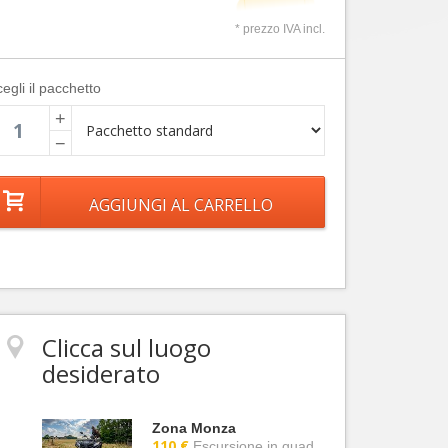
* prezzo IVA incl.
egli il pacchetto
+
−
Clicca sul luogo
desiderato
Zona Monza
110 €
Escursione in quad