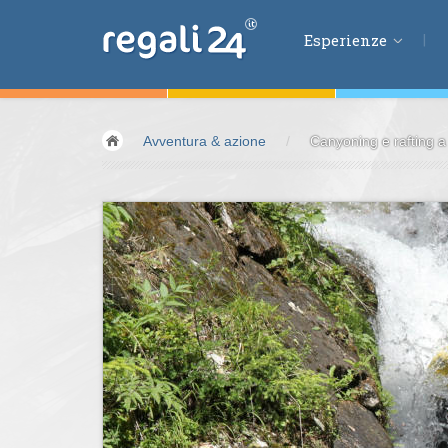
Esperienze
Esperienze
Avventura & azione
/
Canyoning e rafting a
Volare &
spazio
Guidare &
motori
Avventura &
azio
Sport &
fitness
Mangiare &
bere
Benessere &
salu
Acqua &
vento
Lifestyle &
fantas
Kids &
Family
Pernottamenti