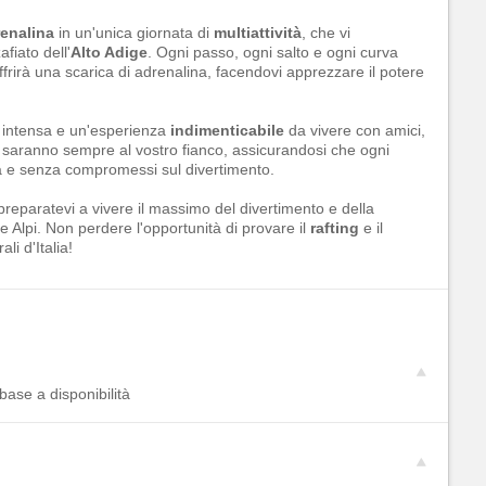
enalina
in un'unica giornata di
multiattività
, che vi
fiato dell'
Alto Adige
. Ogni passo, ogni salto e ogni curva
ffrirà una scarica di adrenalina, facendovi apprezzare il potere
ra intensa e un'esperienza
indimenticabile
da vivere con amici,
saranno sempre al vostro fianco, assicurandosi che ogni
za e senza compromessi sul divertimento.
reparatevi a vivere il massimo del divertimento e della
le Alpi. Non perdere l'opportunità di provare il
rafting
e il
li d'Italia!
ase a disponibilità