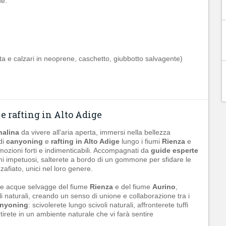
e:
ta e calzari in neoprene, caschetto, giubbotto salvagente)
 rafting in Alto Adige
nalina
da vivere all'aria aperta, immersi nella bellezza
di
canyoning
e
rafting in Alto Adige
lungo i fiumi
Rienza
e
emozioni forti e indimenticabili. Accompagnati da
guide esperte
iumi impetuosi, salterete a bordo di un gommone per sfidare le
fiato, unici nel loro genere.
 le acque selvagge del fiume
Rienza
e del fiume
Aurino
,
 naturali, creando un senso di unione e collaborazione tra i
nyoning
: scivolerete lungo scivoli naturali, affronterete tuffi
rtirete in un ambiente naturale che vi farà sentire