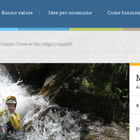
RICERCA
Buono valore
Idee per occasione
Come funzio
 Campo Tures in Alto Adige | regali24
ne
M
Av
te
a
ia
P