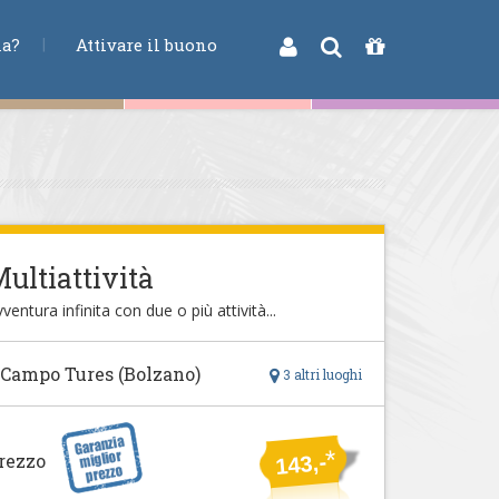
na?
Attivare il buono
ultiattività
ventura infinita con due o più attività...
 Campo Tures (Bolzano)
3 altri luoghi
*
rezzo
143,-