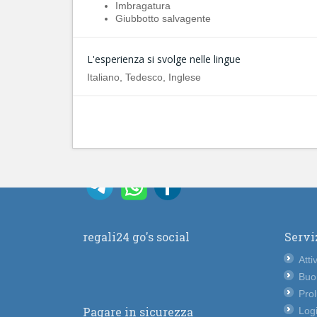
Imbragatura
Giubbotto salvagente
L'esperienza si svolge nelle lingue
Italiano, Tedesco, Inglese
regali24 go's social
Servi
Atti
Buo
Pro
Pagare in sicurezza
Logi