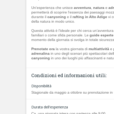
Un'esperienza che unisce
avventura
,
natura
e
adr
permetterà di scoprire l'essenza dei paesaggi mozza
durante il
canyoning
e il
rafting in Alto Adige
vi o
della natura in modo unico.
Questa attività è l'ideale per chi cerca un’avventu
familiari o come sfida personale. Le
guide esperte
momento della giornata si svolga in totale sicurez
Prenotate ora
la vostra giornata di
multiattività
e p
adrenalina
in uno degli scenari più spettacolari del
canyoning
in uno dei luoghi più affascinanti e natura
Condizioni ed informazioni utili:
Disponibilità
Stagionale da maggio a ottobre su prenotazione in b
Durata dell'esperienza
Ca. una giornata intera con partenza alle 9:00