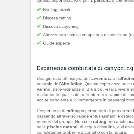
Questa esperienza vale per
1 persona
e comprend
Briefing iniziale
Discesa rafting
Discesa canyoning
Attrezzatura tecnica completa a disposizione (tu
Guide esperte
Esperienza combinata di canyoning e
Una giornata all'insegna dell'
avventura
e dell'
adre
naturale dell'
Alto Adige
. Questa esperienza unica 
Aurino
, nelle vicinanze di
Brunico
, vi farà vivere 
e altamente qualificate, affronterete le rapide di f
acque turbolente e vi immergerete in paesaggi mozza
L’esperienza di
rafting
vi permetterà di percorrere
passando attraverso rapide entusiasmanti e ostacoli
membri del gruppo. Non solo
rafting
, ma anche
ca
nelle
piscine naturali
di acqua cristallina, e vi dive
completamente liberi e a contatto con la natura.