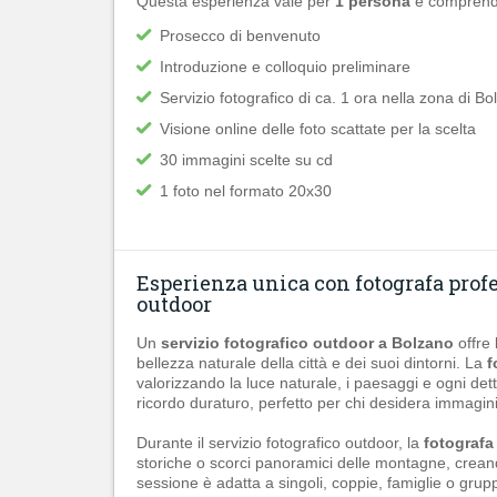
Questa esperienza vale per
1 persona
e comprend
Prosecco di benvenuto
Introduzione e colloquio preliminare
Servizio fotografico di ca. 1 ora nella zona di B
Visione online delle foto scattate per la scelta
30 immagini scelte su cd
1 foto nel formato 20x30
Esperienza unica con fotografa profe
outdoor
Un
servizio fotografico outdoor a Bolzano
offre 
bellezza naturale della città e dei suoi dintorni. La
f
valorizzando la luce naturale, i paesaggi e ogni det
ricordo duraturo, perfetto per chi desidera immagin
Durante il servizio fotografico outdoor, la
fotografa
storiche o scorci panoramici delle montagne, creando
sessione è adatta a singoli, coppie, famiglie o grup