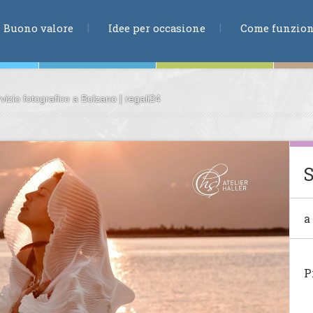
RICERCA
Buono valore
Idee per occasione
Come funzio
izio fotografico a Bolzano | regali24
ne
S
te
a
ia
P