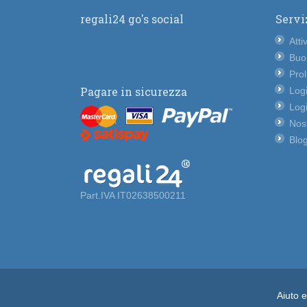
regali24 go's social
Servi
Atti
Buo
Pro
Pagare in sicurezza
Logi
Logi
Nost
Blog
Part.IVA IT02638500211
Aiuto 