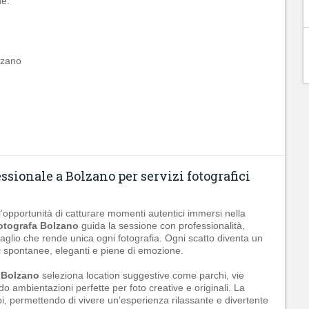
e:
olzano
ssionale a Bolzano per servizi fotografici
l’opportunità di catturare momenti autentici immersi nella
otografa Bolzano
guida la sessione con professionalità,
taglio che rende unica ogni fotografia. Ogni scatto diventa un
i spontanee, eleganti e piene di emozione.
 Bolzano
seleziona location suggestive come parchi, vie
 ambientazioni perfette per foto creative e originali. La
pi, permettendo di vivere un’esperienza rilassante e divertente