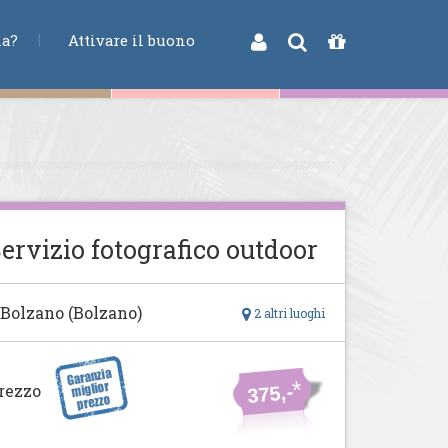
na?
Attivare il buono
ervizio fotografico outdoor
 Bolzano (Bolzano)
2 altri luoghi
*
rezzo
375,-