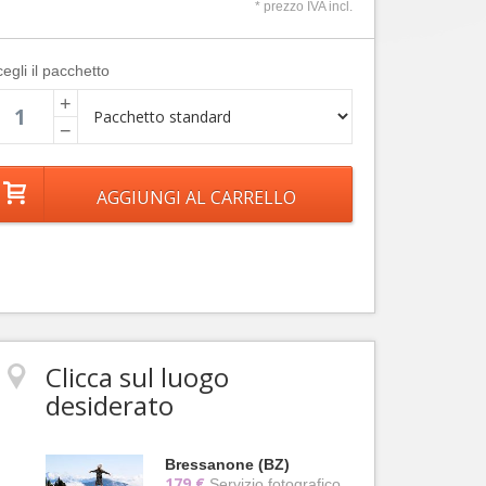
* prezzo IVA incl.
egli il pacchetto
+
−
Clicca sul luogo
desiderato
Bressanone (BZ)
179 €
Servizio fotografico