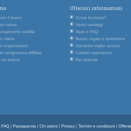
zio
Ulteriori informazioni
vare il buono
Come funziona?
no valore
Vostri vantaggi
lungamento validità
Aiuto e FAQ
n clienti
Buono regalo e spedizione
n organizzatori
Garanzia miglior prezzo
ro programma Affiliate
Cambio esperienza
 ed articoli
Per aziende
e FAQ
|
Passaparola
|
Chi siamo
|
Privacy
|
Termini e condizioni
|
Offert