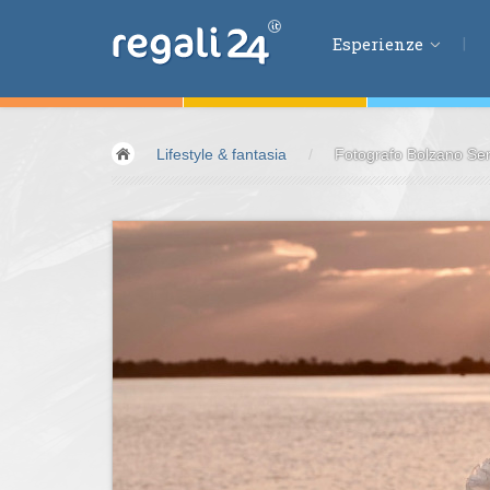
Esperienze
Esperienze
Lifestyle & fantasia
/
Fotografo Bolzano Serv
Volare &
spazio
Guidare &
motori
Avventura &
azio
Sport &
fitness
Mangiare &
bere
Benessere &
salu
Acqua &
vento
Lifestyle &
fantas
Kids &
Family
Pernottamenti