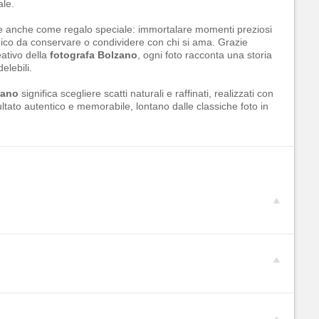
ale.
e anche come regalo speciale: immortalare momenti preziosi
ico da conservare o condividere con chi si ama. Grazie
eativo della
fotografa Bolzano
, ogni foto racconta una storia
elebili.
zano
significa scegliere scatti naturali e raffinati, realizzati con
ultato autentico e memorabile, lontano dalle classiche foto in